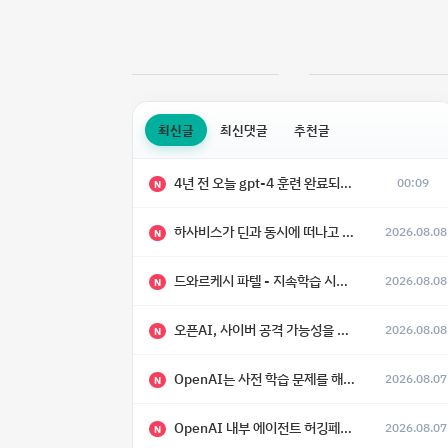
최신글
최신댓글
추천글
4년 전 오늘 gpt-4 훈련 완료되었다고 함
00:09
N
하사비스가 딘과 동시에 떠나고 싶어 했다
2026.08.08
N
드와르케시 파텔 - 지속학습 시대에 대한 8가지 예측
2026.08.08
N
오픈AI, 사이버 공격 가능성을 이유로 아스트라 모델 출시 연기
2026.08.08
N
OpenAI는 사전 학습 문제를 해결했으며, 'Doug'라는 코드명을 가진 훨씬 더 큰 모델을 활발히 개발 중
2026.08.07
N
OpenAI 내부 에이전트 허깅페이스 해킹 사건 정리
2026.08.07
N