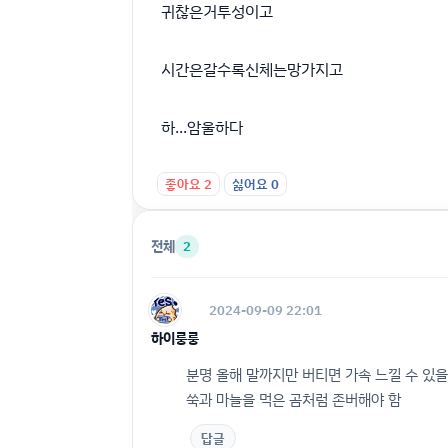
귀찮은거투성이고
시간은갈수록신체는망가지고
하...암울하다
좋아요
2
싫어요
0
전체
2
2024-09-09 22:01
하이룽룽
분명 올해 말까지만 버티면 가속 느낄 수 있을
쑥과 마늘을 먹은 곰처럼 존버해야 함
답글