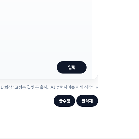
MD 회장 "고성능 칩셋 곧 출시…AI 슈퍼사이클 이제 시작"
»
글수정
글삭제