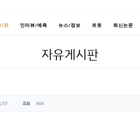
시판
인터뷰/예측
뉴스/정보
트윗
최신논문
자유게시판
1:57
조회
804