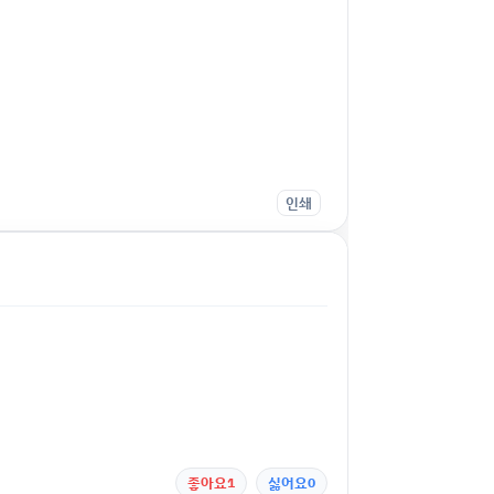
인쇄
좋아요
1
싫어요
0