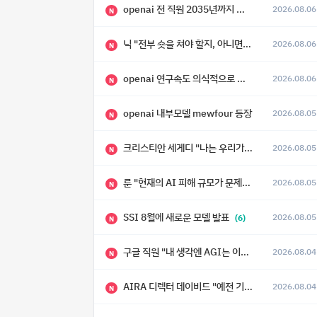
openai 전 직원 2035년까지 텔레파시가 어떻게 생길 수 있는지
2026.08.06
N
닉 "전부 숏을 쳐야 할지, 아니면 특이점이 오니까 전부 롱을 쳐야 할지 모르겠다.”
2026.08.06
N
openai 연구속도 의식적으로 늦추고 있다
2026.08.06
N
openai 내부모델 mewfour 등장
2026.08.05
N
크리스티안 세게디 "나는 우리가 "Fuck!!" 단계를 피할 수 있기를 바랄 뿐"
2026.08.05
N
룬 "현재의 AI 피해 규모가 문제가 아니라, 자기복제·탈출·확산이 가능한 지능형 시스템의 피해에는 이론적으로 상한이 없다는 것이 문제"
2026.08.05
N
SSI 8월에 새로운 모델 발표
2026.08.05
(6)
N
구글 직원 "내 생각엔 AGI는 이미 와 있다."
2026.08.04
N
AIRA 디렉터 데이비드 "예전 기준으로 ASI, 그런 수준은 바로 다음 분기에 온다"
2026.08.04
N