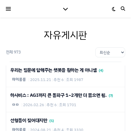
자유게시판
전체 973
우리는 질문에 답해주는 챗봇을 원하는 게 아니셈
(4)
하이룽룽
|
2025.11.21
|
추천 6
|
조회 1987
하사비스 : AGI까지 큰 돌파구 1~2개만 더 뚫으면 됨.
(7)
ㅁㅁ
|
2026.02.26
|
추천 6
|
조회 1701
선형들이 짖어대지만
(5)
하이룽룽
|
2024.08.21
|
추천 4
|
조회 3330