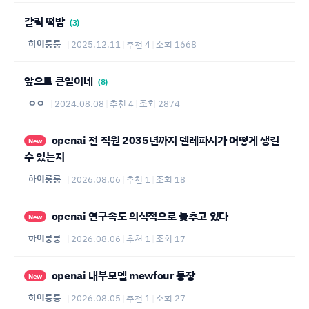
갈릭 떡밥
(3)
하이룽룽
|
2025.12.11
|
추천 4
|
조회 1668
앞으로 큰일이네
(8)
ㅇㅇ
|
2024.08.08
|
추천 4
|
조회 2874
openai 전 직원 2035년까지 텔레파시가 어떻게 생길
New
수 있는지
하이룽룽
|
2026.08.06
|
추천 1
|
조회 18
openai 연구속도 의식적으로 늦추고 있다
New
하이룽룽
|
2026.08.06
|
추천 1
|
조회 17
openai 내부모델 mewfour 등장
New
하이룽룽
|
2026.08.05
|
추천 1
|
조회 27