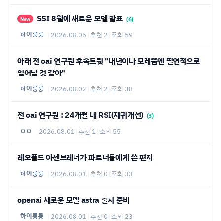
SSI 8월에 새로운 모델 발표
(6)
New
하이룽룽
|
2026.08.05
|
추천 2
|
조회 59
아래 전 oai 연구원 후속트윗 "내년이나 모레쯤엔 필연적으로
일어날 것 같아"
하이룽룽
|
2026.08.02
|
추천 2
|
조회 38
전 oai 연구원 : 24개월 내 RSI(재귀개선)
(3)
ㅁㅁ
|
2026.08.01
|
추천 1
|
조회 55
레오폴드 아센브레너가 파트너들에게 쓴 편지
하이룽룽
|
2026.08.01
|
추천 0
|
조회 33
openai 새로운 모델 astra 출시 준비
하이룽룽
|
2026.08.01
|
추천 0
|
조회 23