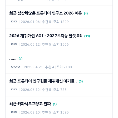
최근 심상치않은 프론티어 연구소 2026 예측
(4)
ㅁㅁ
|
2026.01.06
|
추천 5
|
조회 1829
2026 재귀개선 AGI - 2027초지능 올듯요?.
(11)
ㅁㅁ
|
2026.05.12
|
추천 5
|
조회 1506
......
(2)
ㅇㅇㅇ
|
2025.04.21
|
추천 4
|
조회 2180
최근 프론티어 연구원들 재귀개선 예기들..
(3)
ㅁㅁ
|
2026.06.12
|
추천 5
|
조회 785
최근 카파시도그렇고 진짜
(1)
ㅁㅁ
|
2026.03.10
|
추천 5
|
조회 1595