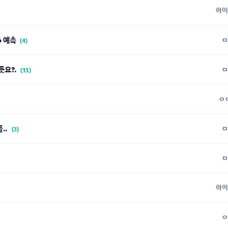
하이
6 예측
ㅁ
(4)
지능 올듯요?.
ㅁ
(11)
ㅇ
..
ㅁ
(3)
ㅁ
하이
ㅇ