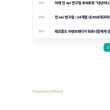
아래 전 oai 연구원 후속트윗 "내년이
969
전 oai 연구원 : 24개월 내 RSI
968
레오폴드 아센브레너가 파트너들에게 
967
1
Powered by KBoard