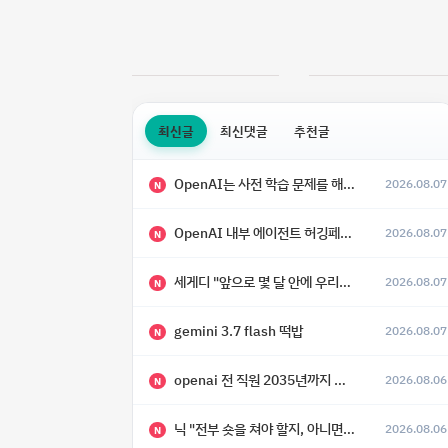
최신글
최신댓글
추천글
OpenAI는 사전 학습 문제를 해결했으며, 'Doug'라는 코드명을 가진 훨씬 더 큰 모델을 활발히 개발 중
2026.08.07
N
OpenAI 내부 에이전트 허깅페이스 해킹 사건 정리
2026.08.07
N
세게디 "앞으로 몇 달 안에 우리는 전복적 AI, 적대적 AI 둘 다 보게 될 것"
2026.08.07
N
gemini 3.7 flash 떡밥
2026.08.07
N
openai 전 직원 2035년까지 텔레파시가 어떻게 생길 수 있는지
2026.08.06
N
닉 "전부 숏을 쳐야 할지, 아니면 특이점이 오니까 전부 롱을 쳐야 할지 모르겠다.”
2026.08.06
N