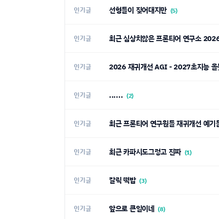
선형들이 짖어대지만
인기글
(5)
최근 심상치않은 프론티어 연구소 202
인기글
2026 재귀개선 AGI - 2027초
인기글
......
인기글
(2)
최근 프론티어 연구원들 재귀개선 예기들
인기글
최근 카파시도그렇고 진짜
인기글
(1)
갈릭 떡밥
인기글
(3)
앞으로 큰일이네
인기글
(8)