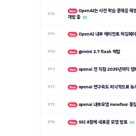
OpenAI는 사전 학습 문제를 해결했으며, 'Doug'라는 코드명을 가진 훨씬 더 큰 모델을 활발히
New
976
개발 중
(2)
OpenAI 내부 에이전트 허깅페
975
New
gemini 3.7 flash 떡밥
974
New
openai 전 직원 2035년까지
973
New
openai 연구속도 의식적으로 
972
New
openai 내부모델 mewfour 
971
New
SSI 8월에 새로운 모델 발표
970
(6)
New