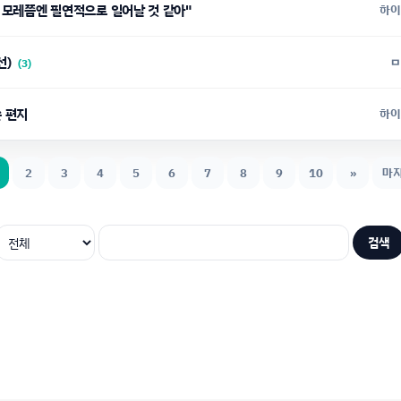
나 모레쯤엔 필연적으로 일어날 것 같아"
하이
(재귀개선)
ㅁ
(3)
쓴 편지
하이
2
3
4
5
6
7
8
9
10
»
마
검색