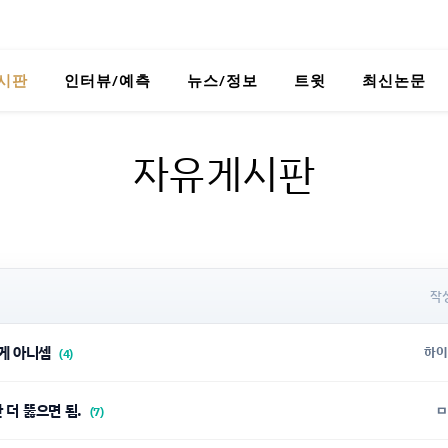
시판
인터뷰/예측
뉴스/정보
트윗
최신논문
자유게시판
작
 게 아니셈
하이
(4)
만 더 뚫으면 됨.
ㅁ
(7)