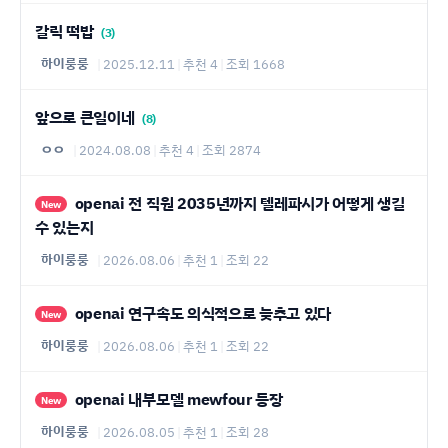
갈릭 떡밥
(3)
하이룽룽
|
2025.12.11
|
추천 4
|
조회 1668
앞으로 큰일이네
(8)
ㅇㅇ
|
2024.08.08
|
추천 4
|
조회 2874
openai 전 직원 2035년까지 텔레파시가 어떻게 생길
New
수 있는지
하이룽룽
|
2026.08.06
|
추천 1
|
조회 22
openai 연구속도 의식적으로 늦추고 있다
New
하이룽룽
|
2026.08.06
|
추천 1
|
조회 22
openai 내부모델 mewfour 등장
New
하이룽룽
|
2026.08.05
|
추천 1
|
조회 28