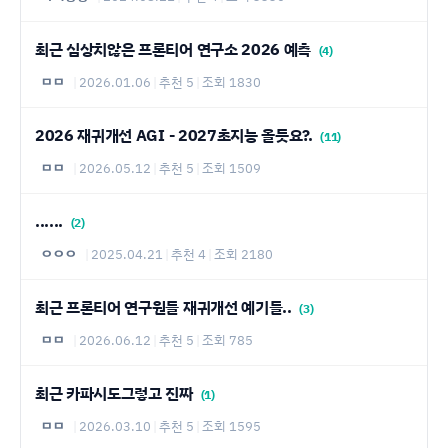
최근 심상치않은 프론티어 연구소 2026 예측
(4)
ㅁㅁ
|
2026.01.06
|
추천 5
|
조회 1830
2026 재귀개선 AGI - 2027초지능 올듯요?.
(11)
ㅁㅁ
|
2026.05.12
|
추천 5
|
조회 1509
......
(2)
ㅇㅇㅇ
|
2025.04.21
|
추천 4
|
조회 2180
최근 프론티어 연구원들 재귀개선 예기들..
(3)
ㅁㅁ
|
2026.06.12
|
추천 5
|
조회 785
최근 카파시도그렇고 진짜
(1)
ㅁㅁ
|
2026.03.10
|
추천 5
|
조회 1595