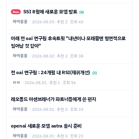
SSI 8월에 새로운 모델 발표
(6)
New
하이룽룽
|
2026.08.05
|
추천 2
|
조회 60
아래 전 oai 연구원 후속트윗 "내년이나 모레쯤엔 필연적으로
일어날 것 같아"
하이룽룽
|
2026.08.02
|
추천 2
|
조회 38
전 oai 연구원 : 24개월 내 RSI(재귀개선)
(3)
ㅁㅁ
|
2026.08.01
|
추천 1
|
조회 56
레오폴드 아센브레너가 파트너들에게 쓴 편지
하이룽룽
|
2026.08.01
|
추천 0
|
조회 33
openai 새로운 모델 astra 출시 준비
하이룽룽
|
2026.08.01
|
추천 0
|
조회 23