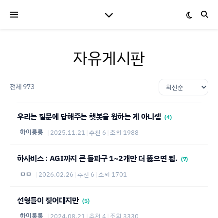
자유게시판
전체 973
우리는 질문에 답해주는 챗봇을 원하는 게 아니셈
(4)
하이룽룽
|
2025.11.21
|
추천 6
|
조회 1988
하사비스 : AGI까지 큰 돌파구 1~2개만 더 뚫으면 됨.
(7)
ㅁㅁ
|
2026.02.26
|
추천 6
|
조회 1701
선형들이 짖어대지만
(5)
하이룽룽
|
2024.08.21
|
추천 4
|
조회 3330