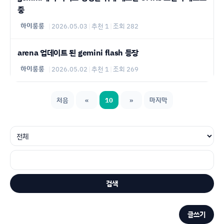
중
하이룽룽
|
2026.05.03
|
추천 1
|
조회 282
arena 업데이트 된 gemini flash 등장
하이룽룽
|
2026.05.02
|
추천 1
|
조회 269
처음
«
10
»
마지막
검색
글쓰기