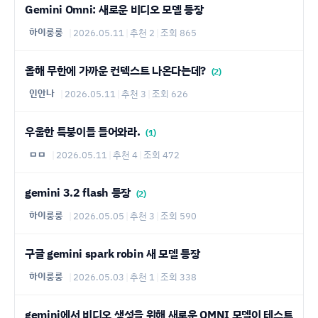
Gemini Omni: 새로운 비디오 모델 등장
하이룽룽
|
2026.05.11
|
추천 2
|
조회 865
올해 무한에 가까운 컨텍스트 나온다는데?
(2)
인안나
|
2026.05.11
|
추천 3
|
조회 626
우울한 특붕이들 들어와라.
(1)
ㅁㅁ
|
2026.05.11
|
추천 4
|
조회 472
gemini 3.2 flash 등장
(2)
하이룽룽
|
2026.05.05
|
추천 3
|
조회 590
구글 gemini spark robin 새 모델 등장
하이룽룽
|
2026.05.03
|
추천 1
|
조회 338
gemini에서 비디오 생성을 위해 새로운 OMNI 모델이 테스트