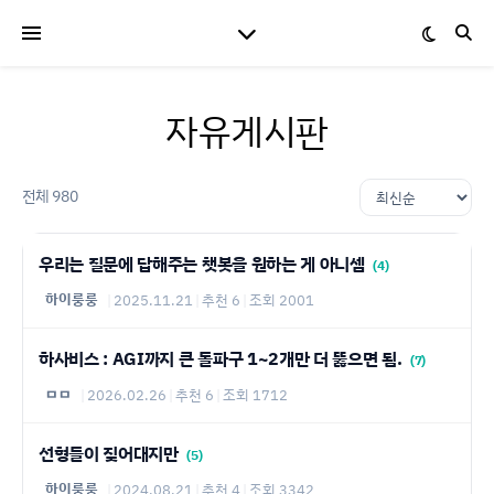
자유게시판
전체 980
우리는 질문에 답해주는 챗봇을 원하는 게 아니셈
(4)
하이룽룽
|
2025.11.21
|
추천 6
|
조회 2001
하사비스 : AGI까지 큰 돌파구 1~2개만 더 뚫으면 됨.
(7)
ㅁㅁ
|
2026.02.26
|
추천 6
|
조회 1712
선형들이 짖어대지만
(5)
하이룽룽
|
2024.08.21
|
추천 4
|
조회 3342