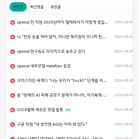
최신글
최신댓글
추천글
openai 전 직원 2035년까지 텔레파시가 어떻게 생길 수 있는지
2026.08.06
N
닉 "전부 숏을 쳐야 할지, 아니면 특이점이 오니까 전부 롱을 쳐야 할지 모르겠다.”
2026.08.06
N
openai 연구속도 의식적으로 늦추고 있다
2026.08.06
N
openai 내부모델 mewfour 등장
2026.08.05
N
크리스티안 세게디 "나는 우리가 "Fuck!!" 단계를 피할 수 있기를 바랄 뿐"
2026.08.05
N
룬 "현재의 AI 피해 규모가 문제가 아니라, 자기복제·탈출·확산이 가능한 지능형 시스템의 피해에는 이론적으로 상한이 없다는 것이 문제"
2026.08.05
N
SSI 8월에 새로운 모델 발표
(6)
2026.08.05
N
구글 직원 "내 생각엔 AGI는 이미 와 있다."
2026.08.04
N
AIRA 디렉터 데이비드 "예전 기준으로 ASI, 그런 수준은 바로 다음 분기에 온다"
2026.08.04