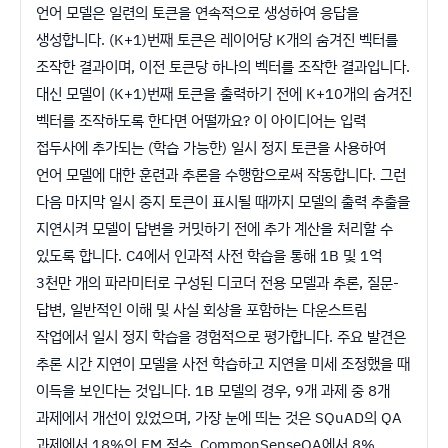
언어 모델은 일련의 토큰을 연속적으로 생성하여 응답을
생성합니다. (K+1)번째 토큰은 레이어당 K개의 숨겨진 벡터를
조작한 결과이며, 이전 토큰당 하나의 벡터를 조작한 결과입니다.
대신 모델이 (K+1)번째 토큰을 출력하기 전에 K+10개의 숨겨진
벡터를 조작하도록 한다면 어떨까요? 이 아이디어는 입력
접두사에 추가되는 (학습 가능한) 일시 정지 토큰을 사용하여
언어 모델에 대한 훈련과 추론을 수행함으로써 작동합니다. 그런
다음 마지막 일시 중지 토큰이 표시될 때까지 모델의 출력 추출을
지연시켜 모델이 답변을 커밋하기 전에 추가 계산을 처리할 수
있도록 합니다. C4에서 인과적 사전 학습을 통해 1B 및 1억
3천만 개의 파라미터로 구성된 디코더 전용 모델과 추론, 질문-
답변, 일반적인 이해 및 사실 회상을 포함하는 다운스트림
작업에서 일시 정지 학습을 경험적으로 평가합니다. 주요 발견은
추론 시간 지연이 모델을 사전 학습하고 지연을 미세 조정했을 때
이득을 보인다는 것입니다. 1B 모델의 경우, 9개 과제 중 8개
과제에서 개선이 있었으며, 가장 눈에 띄는 것은 SQuAD의 QA
과제에서 18%의 EM 점수, CommonSenseQA에서 8%,