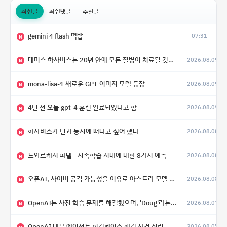
최신글
최신댓글
추천글
gemini 4 flash 떡밥
07:31
N
데미스 하사비스는 20년 안에 모든 질병이 치료될 것으로 예상한다.
2026.08.09
(4)
N
mona-lisa-1 새로운 GPT 이미지 모델 등장
2026.08.09
N
4년 전 오늘 gpt-4 훈련 완료되었다고 함
2026.08.09
N
하사비스가 딘과 동시에 떠나고 싶어 했다
2026.08.08
N
드와르케시 파텔 - 지속학습 시대에 대한 8가지 예측
2026.08.08
N
오픈AI, 사이버 공격 가능성을 이유로 아스트라 모델 출시 연기
2026.08.08
N
OpenAI는 사전 학습 문제를 해결했으며, 'Doug'라는 코드명을 가진 훨씬 더 큰 모델을 활발히 개발 중
2026.08.07
N
OpenAI 내부 에이전트 허깅페이스 해킹 사건 정리
2026.08.07