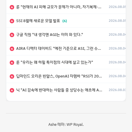
룬 "현재의 AI 피해 규모가 문제가 아니라, 자기복제·탈출·확산이 가능한 지능형 시스템의 피해에는 이론적으로 상한이 없다는 것이 문제"
2026.08.05
N
SSI 8월에 새로운 모델 발표
(6)
2026.08.05
N
구글 직원 "내 생각엔 AGI는 이미 와 있다."
2026.08.04
N
AIRA 디렉터 데이비드 "예전 기준으로 ASI, 그런 수준은 바로 다음 분기에 온다"
2026.08.04
N
룬 "우리는 왜 하필 특이점의 시대에 살고 있는가"
2026.08.04
N
딥마인드 오리온 빈얄스, OpenAI 자렘바 "RSI가 2027년이나 2028년까지 달성될 수도 있다"
2026.08.04
N
닉 "AI 감속에 반대하는 사람들 중 상당수는 애초에 AI가 그렇게까지 빠르게 발전하지는 않을 거라고 생각"
2026.08.03
N
Ashe 테마:
WP Royal
.