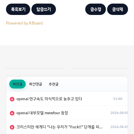
목록보기
답글쓰기
글수정
글삭제
Powered by KBoard
최신글
최신댓글
추천글
openai 연구속도 의식적으로 늦추고 있다
11:48
N
openai 내부모델 mewfour 등장
2026.08.05
N
크리스티안 세게디 "나는 우리가 "Fuck!!" 단계를 피할 수 있기를 바랄 뿐"
2026.08.05
N