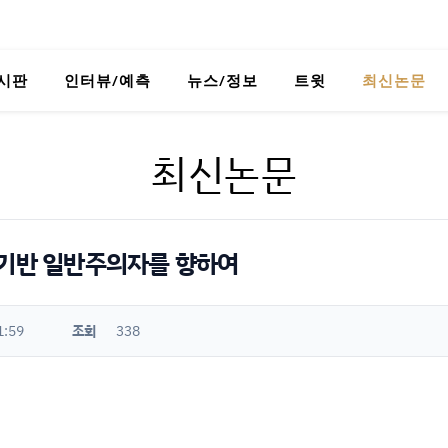
시판
인터뷰/예측
뉴스/정보
트윗
최신논문
최신논문
 기반 일반주의자를 향하여
1:59
조회
338