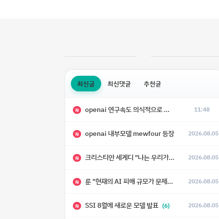
최신글
최신댓글
추천글
openai 연구속도 의식적으로 늦추고 있다
11:48
N
openai 내부모델 mewfour 등장
2026.08.05
N
크리스티안 세게디 "나는 우리가 "Fuck!!" 단계를 피할 수 있기를 바랄 뿐"
2026.08.05
N
룬 "현재의 AI 피해 규모가 문제가 아니라, 자기복제·탈출·확산이 가능한 지능형 시스템의 피해에는 이론적으로 상한이 없다는 것이 문제"
2026.08.05
N
SSI 8월에 새로운 모델 발표
2026.08.05
(6)
N