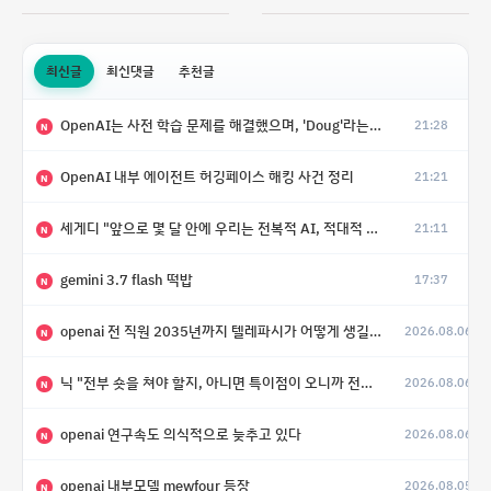
최신글
최신댓글
추천글
OpenAI는 사전 학습 문제를 해결했으며, 'Doug'라는 코드명을 가진 훨씬 더 큰 모델을 활발히 개발 중
21:28
N
OpenAI 내부 에이전트 허깅페이스 해킹 사건 정리
21:21
N
세게디 "앞으로 몇 달 안에 우리는 전복적 AI, 적대적 AI 둘 다 보게 될 것"
21:11
N
gemini 3.7 flash 떡밥
17:37
N
openai 전 직원 2035년까지 텔레파시가 어떻게 생길 수 있는지
2026.08.06
N
닉 "전부 숏을 쳐야 할지, 아니면 특이점이 오니까 전부 롱을 쳐야 할지 모르겠다.”
2026.08.06
N
openai 연구속도 의식적으로 늦추고 있다
2026.08.06
N
openai 내부모델 mewfour 등장
2026.08.05
N