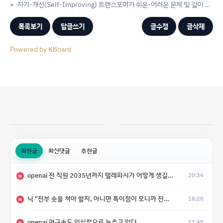
»
자기-개선(Self-Improving) 트랜스포머가 쉬운-어려운 문제 및 길이 일반화 문제를 극복하는 방법
목록보기
답글쓰기
글수정
글삭제
Powered by KBoard
최신글
최신댓글
추천글
openai 전 직원 2035년까지 텔레파시가 어떻게 생길 수 있는지
20:34
N
닉 "전부 숏을 쳐야 할지, 아니면 특이점이 오니까 전부 롱을 쳐야 할지 모르겠다.”
18:20
N
openai 연구속도 의식적으로 늦추고 있다
11:48
N