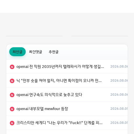
최신글
최신댓글
추천글
openai 전 직원 2035년까지 텔레파시가 어떻게 생길 수 있는지
2026.08.06
N
닉 "전부 숏을 쳐야 할지, 아니면 특이점이 오니까 전부 롱을 쳐야 할지 모르겠다.”
2026.08.06
N
openai 연구속도 의식적으로 늦추고 있다
2026.08.06
N
openai 내부모델 mewfour 등장
2026.08.05
N
크리스티안 세게디 "나는 우리가 "Fuck!!" 단계를 피할 수 있기를 바랄 뿐"
2026.08.05
N