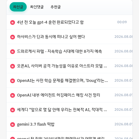
최신글
최신댓글
추천글
4년 전 오늘 gpt-4 훈련 완료되었다고 함
00:09
N
하사비스가 딘과 동시에 떠나고 싶어 했다
2026.08.08
N
드와르케시 파텔 - 지속학습 시대에 대한 8가지 예측
2026.08.08
N
오픈AI, 사이버 공격 가능성을 이유로 아스트라 모델 출시 연기
2026.08.08
N
OpenAI는 사전 학습 문제를 해결했으며, 'Doug'라는 코드명을 가진 훨씬 더 큰 모델을 활발히 개발 중
2026.08.07
N
OpenAI 내부 에이전트 허깅페이스 해킹 사건 정리
2026.08.07
N
세게디 "앞으로 몇 달 안에 우리는 전복적 AI, 적대적 AI 둘 다 보게 될 것"
2026.08.07
N
gemini 3.7 flash 떡밥
2026.08.07
N
openai 전 직원 2035년까지 텔레파시가 어떻게 생길 수 있는지
2026.08.06