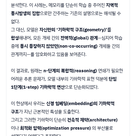
분석한다. 이 사례는, 메모리를 단순히 학습 중 주어진
지역적
동시발생의 집합
으로만 간주하는 기존의 설명으로는 해석될 수
없다.
그 대신, 모델은
자신만의 ‘기하학적 구조(geometry)’를
합성
해내어, 모든 개체 간의
전역적(global) 관계
—심지어 학습
중에
동시 등장하지 않았던(non-co-occurring)
개체들 간의
관계까지—를 암호화하고 있음을 보여준다.
이 결과로, 원래는
n-단계의 복합적(reasoning)
연쇄가 필요한
어려운 추론 문제가, 모델 내부의 기하학적 표현 덕분에
단일
1단계(1-step) 기하학적 연산
으로 단순화되었다.
이 현상에서 우리는
신경 임베딩(embedding)의 기하학적
구조
가 지닌 근본적인 특성을 도출한다.
그리고 그러한 기하학이 단순히
건축적 제약(architecture)
이나
최적화 압력(optimization pressure)
의 부산물로