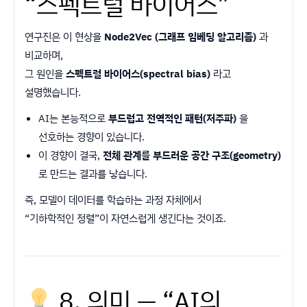
“스펙트럴 바이어스”
연구진은 이 현상을
Node2Vec (그래프 임베딩 알고리즘)
과
비교하며,
그 원인을
스펙트럴 바이어스(spectral bias)
라고
설명했습니다.
AI는 본능적으로
부드럽고 전역적인 패턴(저주파)
을
선호하는 경향이 있습니다.
이 경향이 결국,
전체 관계를 부드러운 공간 구조(geometry)
로 만드는 결과를 낳습니다.
즉, 모델이 데이터를 학습하는 과정 자체에서
“기하학적인 정렬”이 자연스럽게 생긴다는 것이죠.
8. 의미 — “AI의