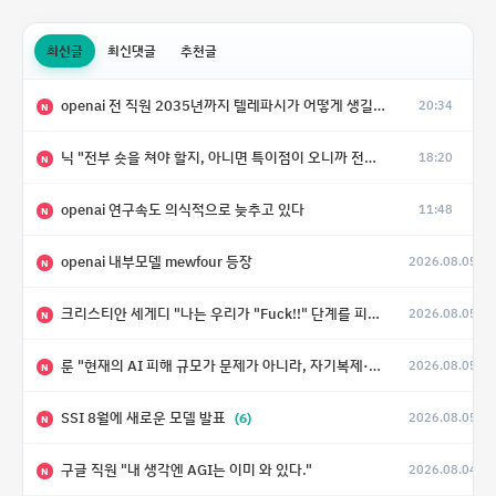
최신글
최신댓글
추천글
openai 전 직원 2035년까지 텔레파시가 어떻게 생길 수 있는지
20:34
N
닉 "전부 숏을 쳐야 할지, 아니면 특이점이 오니까 전부 롱을 쳐야 할지 모르겠다.”
18:20
N
openai 연구속도 의식적으로 늦추고 있다
11:48
N
openai 내부모델 mewfour 등장
2026.08.05
N
크리스티안 세게디 "나는 우리가 "Fuck!!" 단계를 피할 수 있기를 바랄 뿐"
2026.08.05
N
룬 "현재의 AI 피해 규모가 문제가 아니라, 자기복제·탈출·확산이 가능한 지능형 시스템의 피해에는 이론적으로 상한이 없다는 것이 문제"
2026.08.05
N
SSI 8월에 새로운 모델 발표
(6)
2026.08.05
N
구글 직원 "내 생각엔 AGI는 이미 와 있다."
2026.08.04
N