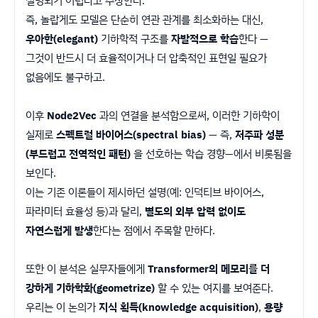
설명되기 어렵다고 주장한다.
즉, 놀랍게도 모델은 단순히 연관 관계를 최소화하는 대신,
우아한(elegant)
기하학적 구조를
자발적으로 학습
한다 —
그것이 반드시 더 효율적이거나 더 압축적인 표현일 필요가
없음에도 불구하고.
이후
Node2Vec
과의 연결을 분석함으로써, 이러한 기하학이
실제로
스펙트럴 바이어스(spectral bias)
— 즉,
저주파 성분
(부드럽고 전역적인 패턴)
을 선호하는 학습 경향—에서 비롯됨을
보인다.
이는 기존 이론들이 제시하던 설명(예: 인덕티브 바이어스,
파라미터 효율성 등)과 달리,
별도의 외부 압력 없이도
자연스럽게 발생
한다는 점에서 주목할 만하다.
또한 이 분석은 실무자들에게
Transformer의 메모리를 더
강하게 기하학화(geometrize)
할 수 있는 여지를 보여준다.
우리는 이 논의가
지식 획득(knowledge acquisition)
,
용량