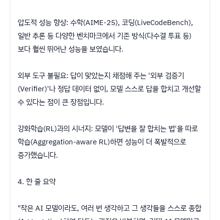
​압도적 성능 향상: 수학(AIME-25), 코딩(LiveCodeBench),
일반 추론 등 다양한 벤치마크에서 기존 방식(다수결 투표 등)
보다 훨씬 뛰어난 성능을 보였습니다.
​외부 도구 불필요: 답이 맞았는지 채점해 주는 '외부 검증기
(Verifier)'나 정답 데이터 없이, 모델 스스로 답을 합치고 개선할
수 있다는 점이 큰 장점입니다.
​강화학습(RL)과의 시너지: 모델이 '답변을 잘 합치는 법'을 따로
학습(Aggregation-aware RL)하면 성능이 더 폭발적으로
증가했습니다.
​4. 한 줄 요약
​"작은 AI 모델이라도, 여러 번 생각하고 그 생각들을 스스로 종합