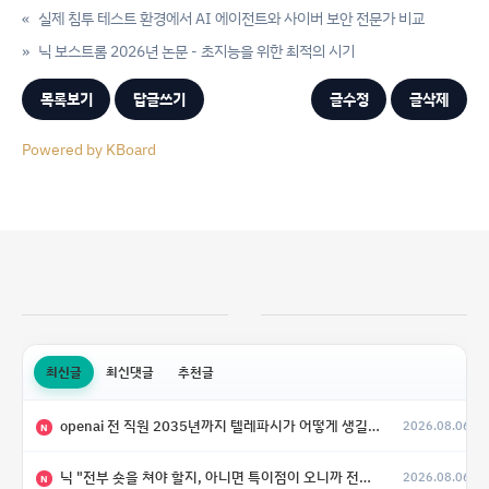
«
실제 침투 테스트 환경에서 AI 에이전트와 사이버 보안 전문가 비교
»
닉 보스트롬 2026년 논문 - 초지능을 위한 최적의 시기
목록보기
답글쓰기
글수정
글삭제
Powered by KBoard
최신글
최신댓글
추천글
openai 전 직원 2035년까지 텔레파시가 어떻게 생길 수 있는지
2026.08.06
N
닉 "전부 숏을 쳐야 할지, 아니면 특이점이 오니까 전부 롱을 쳐야 할지 모르겠다.”
2026.08.06
N