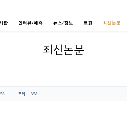
시판
인터뷰/예측
뉴스/정보
트윗
최신논문
최신논문
:58
조회
358