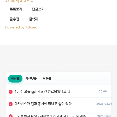
AGI에서 ASI로
»
목록보기
답글쓰기
글수정
글삭제
Powered by KBoard
최신글
최신댓글
추천글
4년 전 오늘 gpt-4 훈련 완료되었다고 함
00:09
N
하사비스가 딘과 동시에 떠나고 싶어 했다
2026.08.08
N
드와르케시 파텔 - 지속학습 시대에 대한 8가지 예측
2026.08.08
N