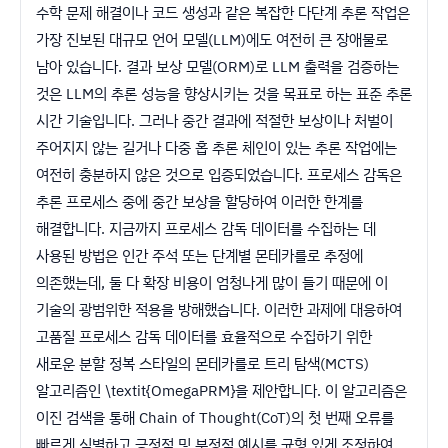
수학 문제 해결이나 코드 생성과 같은 복잡한 다단계 추론 작업은
가장 진보된 대규모 언어 모델(LLM)에도 여전히 큰 장애물로
남아 있습니다. 결과 보상 모델(ORM)로 LLM 출력을 검증하는
것은 LLM의 추론 성능을 향상시키는 것을 목표로 하는 표준 추론
시간 기술입니다. 그러나 중간 결과에 적절한 보상이나 처벌이
주어지지 않는 길거나 다중 홉 추론 체인이 있는 추론 작업에는
여전히 충분하지 않은 것으로 입증되었습니다. 프로세스 감독은
추론 프로세스 중에 중간 보상을 할당하여 이러한 한계를
해결합니다. 지금까지 프로세스 감독 데이터를 수집하는 데
사용된 방법은 인간 주석 또는 단계별 몬테카를로 추정에
의존했는데, 둘 다 확장 비용이 엄청나게 많이 들기 때문에 이
기술의 광범위한 적용을 방해했습니다. 이러한 과제에 대응하여
고품질 프로세스 감독 데이터를 효율적으로 수집하기 위한
새로운 분할 정복 스타일의 몬테카를로 트리 탐색(MCTS)
알고리즘인 \textit{OmegaPRM}을 제안합니다. 이 알고리즘은
이진 검색을 통해 Chain of Thought(CoT)의 첫 번째 오류를
빠르게 식별하고 긍정적 및 부정적 예시를 균형 있게 조정하여