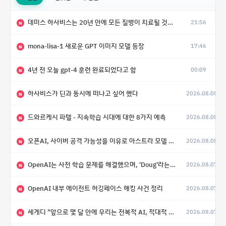
데미스 하사비스는 20년 안에 모든 질병이 치료될 것으로 예상한다.
21:56
N
mona-lisa-1 새로운 GPT 이미지 모델 등장
17:46
N
4년 전 오늘 gpt-4 훈련 완료되었다고 함
00:09
N
하사비스가 딘과 동시에 떠나고 싶어 했다
2026.08.08
N
드와르케시 파텔 - 지속학습 시대에 대한 8가지 예측
2026.08.08
N
오픈AI, 사이버 공격 가능성을 이유로 아스트라 모델 출시 연기
2026.08.08
N
OpenAI는 사전 학습 문제를 해결했으며, 'Doug'라는 코드명을 가진 훨씬 더 큰 모델을 활발히 개발 중
2026.08.07
N
OpenAI 내부 에이전트 허깅페이스 해킹 사건 정리
2026.08.07
N
세게디 "앞으로 몇 달 안에 우리는 전복적 AI, 적대적 AI 둘 다 보게 될 것"
2026.08.07
N