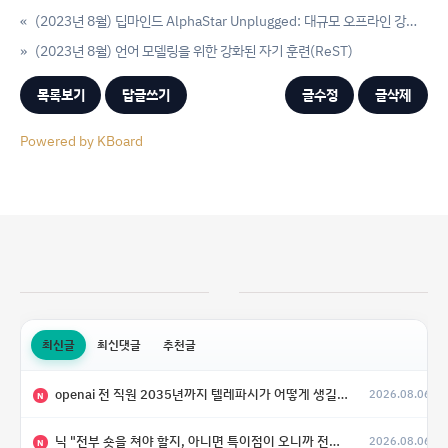
«
(2023년 8월) 딥마인드 AlphaStar Unplugged: 대규모 오프라인 강화학습
»
(2023년 8월) 언어 모델링을 위한 강화된 자기 훈련(ReST)
목록보기
답글쓰기
글수정
글삭제
Powered by KBoard
최신글
최신댓글
추천글
openai 전 직원 2035년까지 텔레파시가 어떻게 생길 수 있는지
2026.08.06
N
닉 "전부 숏을 쳐야 할지, 아니면 특이점이 오니까 전부 롱을 쳐야 할지 모르겠다.”
2026.08.06
N