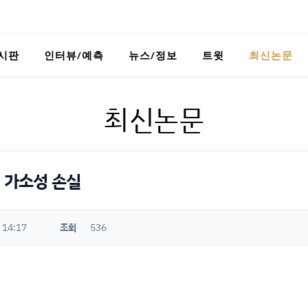
시판
인터뷰/예측
뉴스/정보
트윗
최신논문
최신논문
의 가소성 손실
 14:17
조회
536