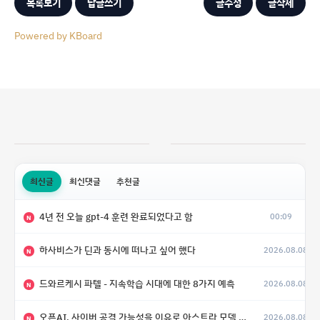
목록보기
답글쓰기
글수정
글삭제
Powered by KBoard
최신글
최신댓글
추천글
4년 전 오늘 gpt-4 훈련 완료되었다고 함
00:09
N
하사비스가 딘과 동시에 떠나고 싶어 했다
2026.08.08
N
드와르케시 파텔 - 지속학습 시대에 대한 8가지 예측
2026.08.08
N
오픈AI, 사이버 공격 가능성을 이유로 아스트라 모델 출시 연기
2026.08.08
N