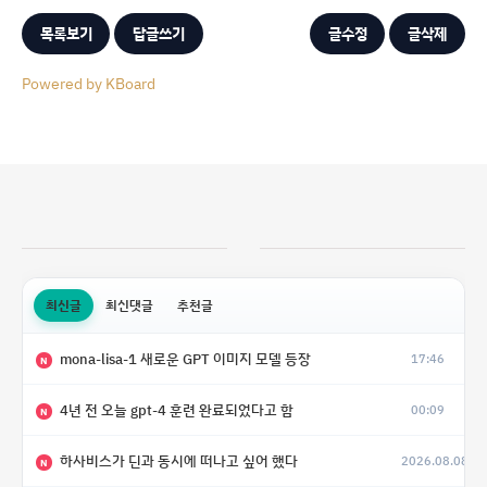
목록보기
답글쓰기
글수정
글삭제
Powered by KBoard
최신글
최신댓글
추천글
mona-lisa-1 새로운 GPT 이미지 모델 등장
17:46
N
4년 전 오늘 gpt-4 훈련 완료되었다고 함
00:09
N
하사비스가 딘과 동시에 떠나고 싶어 했다
2026.08.08
N