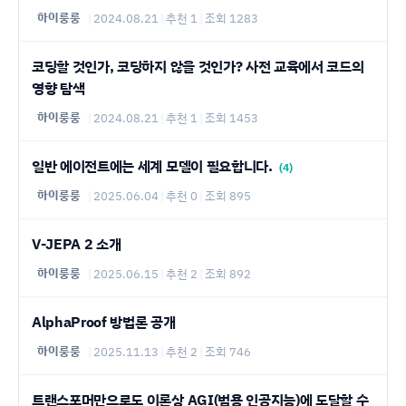
하이룽룽
|
2024.08.21
|
추천 1
|
조회 1283
코딩할 것인가, 코딩하지 않을 것인가? 사전 교육에서 코드의
영향 탐색
하이룽룽
|
2024.08.21
|
추천 1
|
조회 1453
일반 에이전트에는 세계 모델이 필요합니다.
(4)
하이룽룽
|
2025.06.04
|
추천 0
|
조회 895
V-JEPA 2 소개
하이룽룽
|
2025.06.15
|
추천 2
|
조회 892
AlphaProof 방법론 공개
하이룽룽
|
2025.11.13
|
추천 2
|
조회 746
트랜스포머만으로도 이론상 AGI(범용 인공지능)에 도달할 수