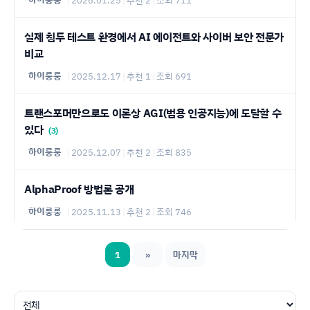
실제 침투 테스트 환경에서 AI 에이전트와 사이버 보안 전문가
비교
하이룽룽
|
2025.12.17
|
추천 1
|
조회 691
트랜스포머만으로도 이론상 AGI(범용 인공지능)에 도달할 수
있다
(3)
하이룽룽
|
2025.12.07
|
추천 2
|
조회 835
AlphaProof 방법론 공개
하이룽룽
|
2025.11.13
|
추천 2
|
조회 746
1
»
마지막