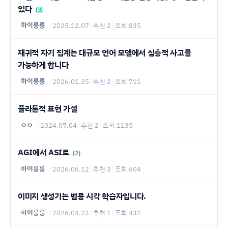
있다
(3)
하이룽룽
|
2025.12.07
|
추천 2
|
조회 835
재귀적 자기 집계는 대규모 언어 모델에서 심층적 사고를
가능하게 합니다
하이룽룽
|
2026.01.25
|
추천 2
|
조회 711
플라톤적 표현 가설
ㅇㅇ
|
2024.07.04
|
추천 2
|
조회 1135
AGI에서 ASI로
(2)
하이룽룽
|
2026.06.12
|
추천 3
|
조회 604
이미지 생성기는 범용 시각 학습자입니다.
하이룽룽
|
2026.04.23
|
추천 1
|
조회 432