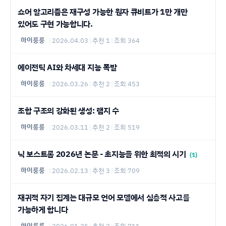
쇼어 알고리즘은 재구성 가능한 원자 큐비트가 1만 개만
있어도 구현 가능합니다.
하이룽룽
|
2026.04.03
|
추천 1
|
조회 364
에이전틱 AI와 차세대 지능 폭발
하이룽룽
|
2026.03.26
|
추천 2
|
조회 453
조합 구조의 강화된 생성: 램지 수
하이룽룽
|
2026.03.11
|
추천 2
|
조회 519
닉 보스트롬 2026년 논문 - 초지능을 위한 최적의 시기
(1)
하이룽룽
|
2026.02.13
|
추천 3
|
조회 709
재귀적 자기 집계는 대규모 언어 모델에서 심층적 사고를
가능하게 합니다
하이룽룽
|
2026.01.25
|
추천 2
|
조회 711