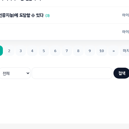
인공지능)에 도달할 수 있다
하이
(3)
하이
2
3
4
5
6
7
8
9
10
»
마
검색