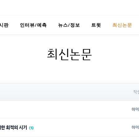
시판
인터뷰/예측
뉴스/정보
트윗
최신논문
최신논문
작
하이
 위한 최적의 시기
하이
(1)