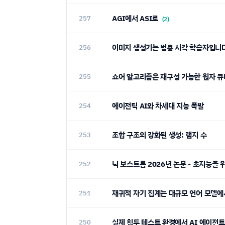
AGI에서 ASI로
257
(2)
이미지 생성기는 범용 시각 학습자입니
256
쇼어 알고리즘은 재구성 가능한 원자 큐
255
에이전틱 AI와 차세대 지능 폭발
254
조합 구조의 강화된 생성: 램지 수
253
닉 보스트롬 2026년 논문 - 초지능을
252
재귀적 자기 집계는 대규모 언어 모델
251
실제 침투 테스트 환경에서 AI 에이전
250