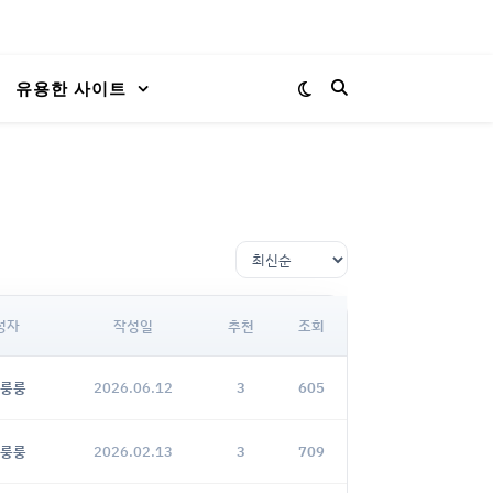
유용한 사이트
성자
작성일
추천
조회
룽룽
2026.06.12
3
605
룽룽
2026.02.13
3
709