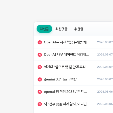
최신글
최신댓글
추천글
OpenAI는 사전 학습 문제를 해결했으며, 'Doug'라는 코드명을 가진 훨씬 더 큰 모델을 활발히 개발 중
2026.08.07
N
OpenAI 내부 에이전트 허깅페이스 해킹 사건 정리
2026.08.07
N
세게디 "앞으로 몇 달 안에 우리는 전복적 AI, 적대적 AI 둘 다 보게 될 것"
2026.08.07
N
gemini 3.7 flash 떡밥
2026.08.07
N
openai 전 직원 2035년까지 텔레파시가 어떻게 생길 수 있는지
2026.08.06
N
닉 "전부 숏을 쳐야 할지, 아니면 특이점이 오니까 전부 롱을 쳐야 할지 모르겠다.”
2026.08.06
N