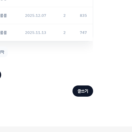
룽룽
2025.12.07
2
835
룽룽
2025.11.13
2
747
지막
글쓰기