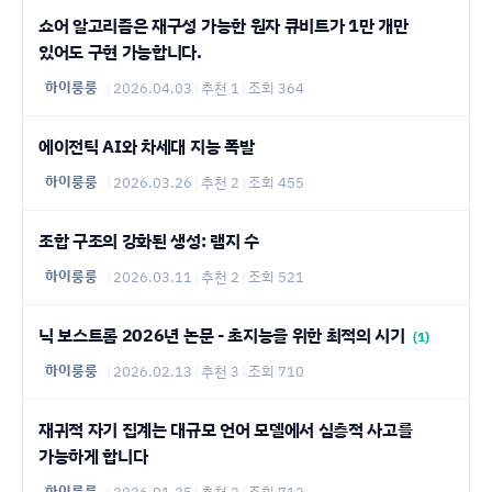
쇼어 알고리즘은 재구성 가능한 원자 큐비트가 1만 개만
있어도 구현 가능합니다.
하이룽룽
|
2026.04.03
|
추천 1
|
조회 364
에이전틱 AI와 차세대 지능 폭발
하이룽룽
|
2026.03.26
|
추천 2
|
조회 455
조합 구조의 강화된 생성: 램지 수
하이룽룽
|
2026.03.11
|
추천 2
|
조회 521
닉 보스트롬 2026년 논문 - 초지능을 위한 최적의 시기
(1)
하이룽룽
|
2026.02.13
|
추천 3
|
조회 710
재귀적 자기 집계는 대규모 언어 모델에서 심층적 사고를
가능하게 합니다
하이룽룽
|
2026.01.25
|
추천 2
|
조회 712