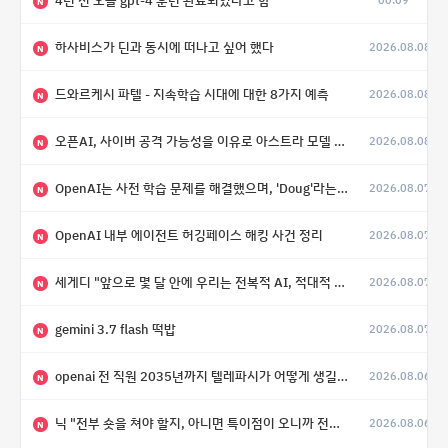
4년 전 오늘 gpt-4 훈련 완료되었다고 함
00:09
N
하사비스가 딘과 동시에 떠나고 싶어 했다
2026.08.08
N
드와르케시 파텔 - 지속학습 시대에 대한 8가지 예측
2026.08.08
N
오픈AI, 사이버 공격 가능성을 이유로 아스트라 모델 출시 연기
2026.08.08
N
OpenAI는 사전 학습 문제를 해결했으며, 'Doug'라는 코드명을 가진 훨씬 더 큰 모델을 활발히 개발 중
2026.08.07
N
OpenAI 내부 에이전트 허깅페이스 해킹 사건 정리
2026.08.07
N
세게디 "앞으로 몇 달 안에 우리는 전복적 AI, 적대적 AI 둘 다 보게 될 것"
2026.08.07
N
gemini 3.7 flash 떡밥
2026.08.07
N
openai 전 직원 2035년까지 텔레파시가 어떻게 생길 수 있는지
2026.08.06
N
닉 "전부 숏을 쳐야 할지, 아니면 특이점이 오니까 전부 롱을 쳐야 할지 모르겠다.”
2026.08.06
N