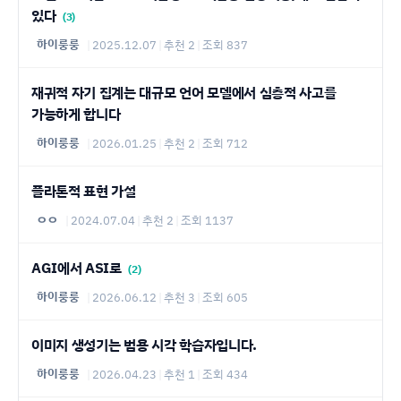
있다
(3)
하이룽룽
|
2025.12.07
|
추천 2
|
조회 837
재귀적 자기 집계는 대규모 언어 모델에서 심층적 사고를
가능하게 합니다
하이룽룽
|
2026.01.25
|
추천 2
|
조회 712
플라톤적 표현 가설
ㅇㅇ
|
2024.07.04
|
추천 2
|
조회 1137
AGI에서 ASI로
(2)
하이룽룽
|
2026.06.12
|
추천 3
|
조회 605
이미지 생성기는 범용 시각 학습자입니다.
하이룽룽
|
2026.04.23
|
추천 1
|
조회 434