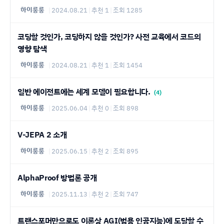
하이룽룽
|
2024.08.21
|
추천 1
|
조회 1285
코딩할 것인가, 코딩하지 않을 것인가? 사전 교육에서 코드의
영향 탐색
하이룽룽
|
2024.08.21
|
추천 1
|
조회 1454
일반 에이전트에는 세계 모델이 필요합니다.
(4)
하이룽룽
|
2025.06.04
|
추천 0
|
조회 898
V-JEPA 2 소개
하이룽룽
|
2025.06.15
|
추천 2
|
조회 895
AlphaProof 방법론 공개
하이룽룽
|
2025.11.13
|
추천 2
|
조회 747
트랜스포머만으로도 이론상 AGI(범용 인공지능)에 도달할 수