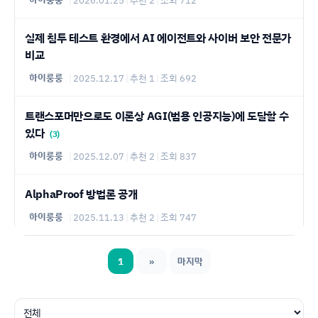
실제 침투 테스트 환경에서 AI 에이전트와 사이버 보안 전문가
비교
하이룽룽
|
2025.12.17
|
추천 1
|
조회 692
트랜스포머만으로도 이론상 AGI(범용 인공지능)에 도달할 수
있다
(3)
하이룽룽
|
2025.12.07
|
추천 2
|
조회 837
AlphaProof 방법론 공개
하이룽룽
|
2025.11.13
|
추천 2
|
조회 747
1
»
마지막