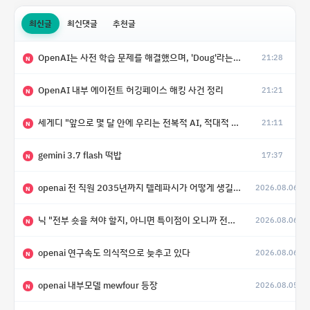
최신글
최신댓글
추천글
OpenAI는 사전 학습 문제를 해결했으며, 'Doug'라는 코드명을 가진 훨씬 더 큰 모델을 활발히 개발 중
21:28
N
OpenAI 내부 에이전트 허깅페이스 해킹 사건 정리
21:21
N
세게디 "앞으로 몇 달 안에 우리는 전복적 AI, 적대적 AI 둘 다 보게 될 것"
21:11
N
gemini 3.7 flash 떡밥
17:37
N
openai 전 직원 2035년까지 텔레파시가 어떻게 생길 수 있는지
2026.08.06
N
닉 "전부 숏을 쳐야 할지, 아니면 특이점이 오니까 전부 롱을 쳐야 할지 모르겠다.”
2026.08.06
N
openai 연구속도 의식적으로 늦추고 있다
2026.08.06
N
openai 내부모델 mewfour 등장
2026.08.05
N