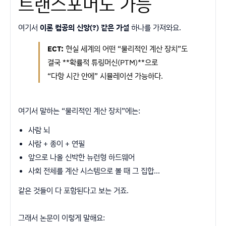
트랜스포머도 가능
여기서
이론 컴공의 신앙(?) 같은 가설
하나를 가져와요.
ECT:
현실 세계의 어떤 “물리적인 계산 장치”도
결국 **확률적 튜링머신(PTM)**으로
“다항 시간 안에” 시뮬레이션 가능하다.
여기서 말하는 “물리적인 계산 장치”에는:
사람 뇌
사람 + 종이 + 연필
앞으로 나올 신박한 뉴런형 하드웨어
사회 전체를 계산 시스템으로 볼 때 그 집합…
같은 것들이 다 포함된다고 보는 거죠.
그래서 논문이 이렇게 말해요: