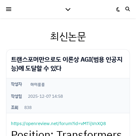
최신논문
트랜스포머만으로도 이론상 AGI(범용 인공지
능)에 도달할 수 있다
작성자
하이룽룽
작성일
2025-12-07 14:58
조회
838
https://openreview.net/forum?id=vMTijVnXQ8
Position: Transformers