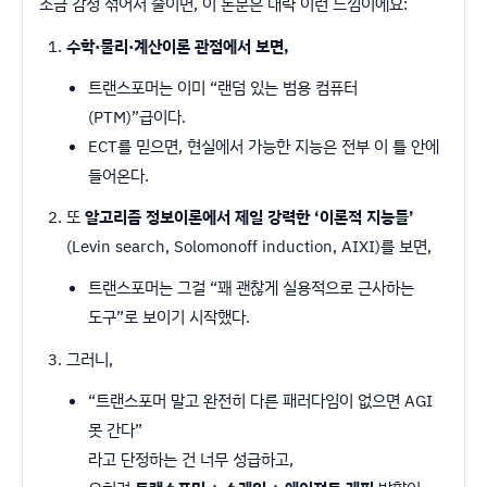
조금 감정 섞어서 줄이면, 이 논문은 대략 이런 느낌이에요:
수학·물리·계산이론 관점에서 보면,
트랜스포머는 이미 “랜덤 있는 범용 컴퓨터
(PTM)”급이다.
ECT를 믿으면, 현실에서 가능한 지능은 전부 이 틀 안에
들어온다.
또
알고리즘 정보이론에서 제일 강력한 ‘이론적 지능들’
(Levin search, Solomonoff induction, AIXI)를 보면,
트랜스포머는 그걸 “꽤 괜찮게 실용적으로 근사하는
도구”로 보이기 시작했다.
그러니,
“트랜스포머 말고 완전히 다른 패러다임이 없으면 AGI
못 간다”
라고 단정하는 건 너무 성급하고,