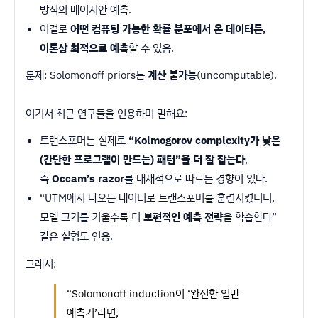
방식의 베이지안 예측.
이걸로
어떤 컴퓨팅 가능한 확률 분포에서 온 데이터든,
이론상 최적으로 예측
할 수 있음.
문제: Solomonoff priors는
계산 불가능
(uncomputable).
여기서 최근 연구들을 인용하며 말해요:
트랜스포머는 실제로
“Kolmogorov complexity가 낮은
(간단한 프로그램이 만드는) 패턴”을 더 잘 잡는다
,
즉
Occam’s razor
를 내재적으로 따르는 경향이 있다.
“UTM에서 나오는 데이터로 트랜스포머를 훈련시켰더니,
모델 크기를 키울수록 더
보편적인 예측 전략
을 학습한다”
같은 실험도 인용.
그래서:
“Solomonoff induction이 ‘완전한 일반
예측기’라면,