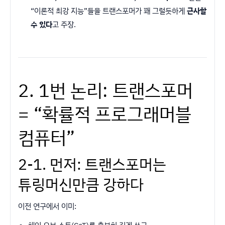
“이론적 최강 지능”들을 트랜스포머가 꽤 그럴듯하게
근사할
수 있다
고 주장.
2. 1번 논리: 트랜스포머
= “확률적 프로그래머블
컴퓨터”
2-1. 먼저: 트랜스포머는
튜링머신만큼 강하다
이전 연구에서 이미: