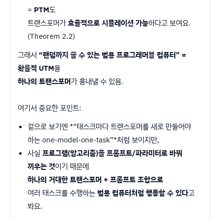
=
PTM
도
트랜스포머가
효율적으로 시뮬레이션 가능
하다고 보여요.
(Theorem 2.2)
그래서
“랜덤까지 쓸 수 있는 범용 프로그래머블 컴퓨터” =
확률적 UTM
을
하나의 트랜스포머
가 흉내낼 수 있음.
여기서 중요한 포인트:
겉으로 보기엔 *“태스크마다 트랜스포머를 새로 만들어야
하는 one-model-one-task”*처럼 보이지만,
사실
프로그램(알고리즘)을 프롬프트/파라미터로 바꿔
끼우는 것
이기 때문에
하나의 거대한 트랜스포머 + 프롬프트 조합으로
여러 태스크를 수행하는
범용 컴퓨터처럼 행동할 수 있다
고
봐요.