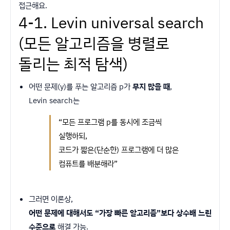
접근해요.
4-1. Levin universal search
(모든 알고리즘을 병렬로
돌리는 최적 탐색)
어떤 문제(y)를 푸는 알고리즘 p가
무지 많을 때
,
Levin search는
“모든 프로그램 p를 동시에 조금씩
실행하되,
코드가 짧은(단순한) 프로그램에 더 많은
컴퓨트를 배분해라”
그러면 이론상,
어떤 문제에 대해서도 “가장 빠른 알고리즘”보다 상수배 느린
수준으로
해결 가능.