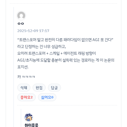
ㅇㅇ
2025-12-09 17:17
“트랜스포머 말고 완전히 다른 패러다임이 없으면 AGI 못 간다”
라고 단정하는 건 너무 성급하고,
오히려 트랜스포머 + 스케일 + 에이전트 래핑 방향이
AGI/초지능에 도달할 충분히 설득력 있는 경로라는 게 이 논문의
포지션.
캬 ㅋㅋㅋㅋ
삭제
편집
답글
좋아요
2
싫어요
0
하이룽룽