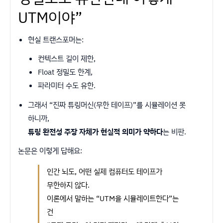
UTM이야”
현실 트랜스포머는:
컨텍스트 길이 제한,
Float 정밀도 한계,
파라미터 수도 유한.
그래서 “진짜 튜링머신(무한 테이프)”를 시뮬레이션 못
하니까,
튜링 완전성 주장 자체가 현실적 의미가 약하다
는 비판.
논문은 이렇게 답해요:
인간 뇌도, 어떤 실제 컴퓨터도 테이프가
무한하지 않다.
이론에서 말하는 “UTM을 시뮬레이트한다”는
건