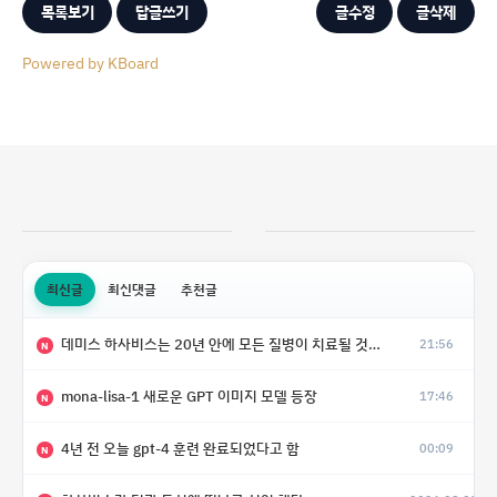
목록보기
답글쓰기
글수정
글삭제
Powered by KBoard
최신글
최신댓글
추천글
데미스 하사비스는 20년 안에 모든 질병이 치료될 것으로 예상한다.
21:56
N
mona-lisa-1 새로운 GPT 이미지 모델 등장
17:46
N
4년 전 오늘 gpt-4 훈련 완료되었다고 함
00:09
N