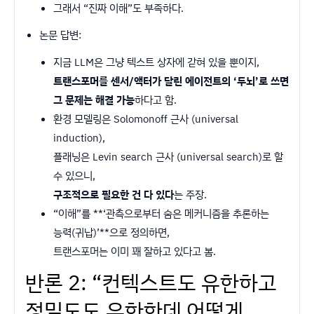
그래서 “진짜 이해”도 부족하다.
논문 답변:
지금 LLM은 그냥 텍스트 상자에 갇혀 있을 뿐이지,
트랜스포머를 센서/액터가 달린 에이전트의 ‘두뇌’로 쓰면
그 문제는 해결 가능
하다고 함.
환경 모델링은 Solomonoff 근사 (universal
induction),
플래닝은 Levin search 근사 (universal search)로 할
수 있으니,
구조적으로 필요한 건 다 있다
는 주장.
“이해”를 **‘관측으로부터 숨은 메커니즘을 추론하는
능력(귀납)’**으로 정의하면,
트랜스포머는 이미 꽤 잘하고 있다고 봄.
반론 2: “컨텍스트도 유한하고
정밀도도 유한한데 어떻게