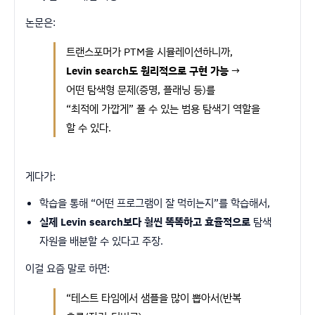
논문은:
트랜스포머가 PTM을 시뮬레이션하니까,
Levin search도 원리적으로 구현 가능
→
어떤 탐색형 문제(증명, 플래닝 등)를
“최적에 가깝게” 풀 수 있는 범용 탐색기 역할을
할 수 있다.
게다가:
학습을 통해 “어떤 프로그램이 잘 먹히는지”를 학습해서,
실제 Levin search보다 훨씬 똑똑하고 효율적으로
탐색
자원을 배분할 수 있다고 주장.
이걸 요즘 말로 하면:
“테스트 타임에서 샘플을 많이 뽑아서(반복