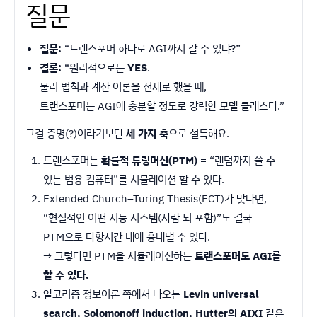
질문
질문:
“트랜스포머 하나로 AGI까지 갈 수 있냐?”
결론:
“원리적으로는
YES
.
물리 법칙과 계산 이론을 전제로 했을 때,
트랜스포머는 AGI에 충분할 정도로 강력한 모델 클래스다.”
그걸 증명(?)이라기보단
세 가지 축
으로 설득해요.
트랜스포머는
확률적 튜링머신(PTM)
= “랜덤까지 쓸 수
있는 범용 컴퓨터”를 시뮬레이션 할 수 있다.
Extended Church–Turing Thesis(ECT)가 맞다면,
“현실적인 어떤 지능 시스템(사람 뇌 포함)”도 결국
PTM으로 다항시간 내에 흉내낼 수 있다.
→ 그렇다면 PTM을 시뮬레이션하는
트랜스포머도 AGI를
할 수 있다.
알고리즘 정보이론 쪽에서 나오는
Levin universal
search, Solomonoff induction, Hutter의 AIXI
같은