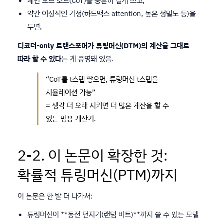
체인 오브 소트(CoT)를 충분히 길게 쓰고,
약간 이상적인 가정(하드맥스 attention, 높은 정밀도 등)을
두면,
디코더-only 트랜스포머가 튜링머신(DTM)의 계산을 그대로
따라 할 수 있다
는 게 증명돼 있음.
“CoT를 t스텝 쌓으면, 튜링머신 t스텝을
시뮬레이션 가능”
= 생각 더 오래 시키면 더 많은 계산을 할 수
있는 범용 계산기.
2-2. 이 논문이 확장한 것:
확률적 튜링머신(PTM)까지
이 논문은 한 발 더 나가서:
튜링머신이 **동전 던지기(랜덤 비트)**까지 쓸 수 있는 모델