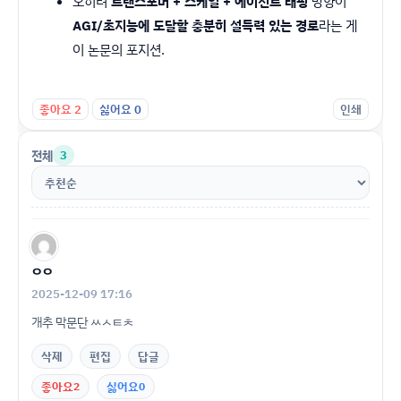
오히려
트랜스포머 + 스케일 + 에이전트 래핑
방향이
AGI/초지능에 도달할 충분히 설득력 있는 경로
라는 게
이 논문의 포지션.
좋아요
2
싫어요
0
인쇄
전체
3
ㅇㅇ
2025-12-09 17:16
개추 막문단 ㅆㅅㅌㅊ
삭제
편집
답글
좋아요
2
싫어요
0