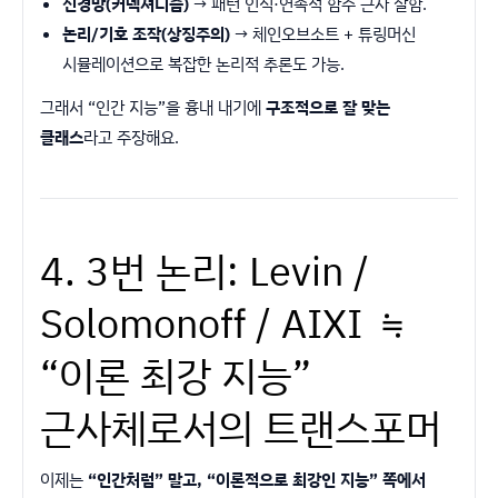
신경망(커넥셔니즘)
→ 패턴 인식·연속적 함수 근사 잘함.
논리/기호 조작(상징주의)
→ 체인오브소트 + 튜링머신
시뮬레이션으로 복잡한 논리적 추론도 가능.
그래서 “인간 지능”을 흉내 내기에
구조적으로 잘 맞는
클래스
라고 주장해요.
4. 3번 논리: Levin /
Solomonoff / AIXI ≒
“이론 최강 지능”
근사체로서의 트랜스포머
이제는
“인간처럼” 말고, “이론적으로 최강인 지능” 쪽에서