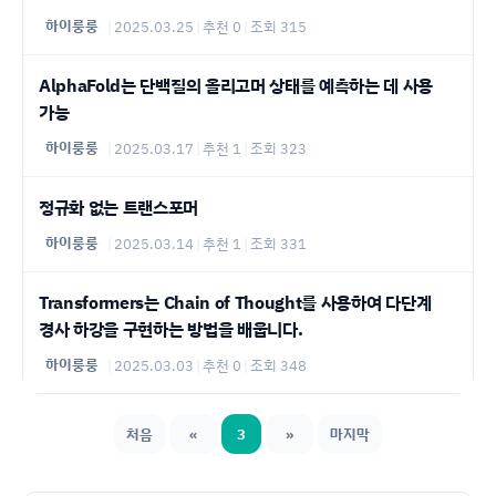
하이룽룽
|
2025.03.25
|
추천 0
|
조회 315
AlphaFold는 단백질의 올리고머 상태를 예측하는 데 사용
가능
하이룽룽
|
2025.03.17
|
추천 1
|
조회 323
정규화 없는 트랜스포머
하이룽룽
|
2025.03.14
|
추천 1
|
조회 331
Transformers는 Chain of Thought를 사용하여 다단계
경사 하강을 구현하는 방법을 배웁니다.
하이룽룽
|
2025.03.03
|
추천 0
|
조회 348
처음
«
3
»
마지막