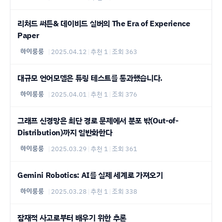
리처드 써튼& 데이비드 실버의 The Era of Experience
Paper
하이룽룽
|
2025.04.12
|
추천 1
|
조회 363
대규모 언어모델은 튜링 테스트를 통과했습니다.
하이룽룽
|
2025.04.01
|
추천 1
|
조회 376
그래프 신경망은 최단 경로 문제에서 분포 밖(Out-of-
Distribution)까지 일반화한다
하이룽룽
|
2025.03.29
|
추천 1
|
조회 361
Gemini Robotics: AI를 실제 세계로 가져오기
하이룽룽
|
2025.03.28
|
추천 1
|
조회 338
잠재적 사고로부터 배우기 위한 추론