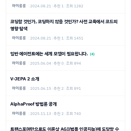
하이룽룽
|
2024.08.21
|
추천 1
|
조회 1282
코딩할 것인가, 코딩하지 않을 것인가? 사전 교육에서 코드의
영향 탐색
하이룽룽
|
2024.08.21
|
추천 1
|
조회 1451
일반 에이전트에는 세계 모델이 필요합니다.
(4)
하이룽룽
|
2025.06.04
|
추천 0
|
조회 894
V-JEPA 2 소개
하이룽룽
|
2025.06.15
|
추천 2
|
조회 891
AlphaProof 방법론 공개
하이룽룽
|
2025.11.13
|
추천 2
|
조회 740
트랜스포머만으로도 이론상 AGI(범용 인공지능)에 도달할 수