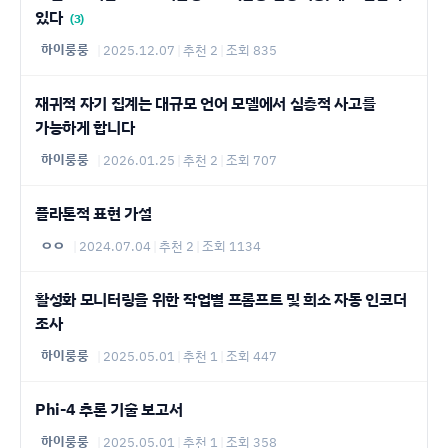
있다
(3)
하이룽룽
|
2025.12.07
|
추천 2
|
조회 835
재귀적 자기 집계는 대규모 언어 모델에서 심층적 사고를
가능하게 합니다
하이룽룽
|
2026.01.25
|
추천 2
|
조회 707
플라톤적 표현 가설
ㅇㅇ
|
2024.07.04
|
추천 2
|
조회 1134
활성화 모니터링을 위한 작업별 프롬프트 및 희소 자동 인코더
조사
하이룽룽
|
2025.05.01
|
추천 1
|
조회 447
Phi-4 추론 기술 보고서
하이룽룽
|
2025.05.01
|
추천 1
|
조회 358