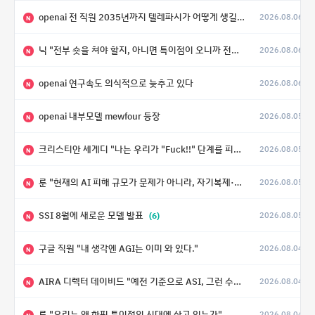
openai 전 직원 2035년까지 텔레파시가 어떻게 생길 수 있는지
2026.08.06
N
닉 "전부 숏을 쳐야 할지, 아니면 특이점이 오니까 전부 롱을 쳐야 할지 모르겠다.”
2026.08.06
N
openai 연구속도 의식적으로 늦추고 있다
2026.08.06
N
openai 내부모델 mewfour 등장
2026.08.05
N
크리스티안 세게디 "나는 우리가 "Fuck!!" 단계를 피할 수 있기를 바랄 뿐"
2026.08.05
N
룬 "현재의 AI 피해 규모가 문제가 아니라, 자기복제·탈출·확산이 가능한 지능형 시스템의 피해에는 이론적으로 상한이 없다는 것이 문제"
2026.08.05
N
SSI 8월에 새로운 모델 발표
(6)
2026.08.05
N
구글 직원 "내 생각엔 AGI는 이미 와 있다."
2026.08.04
N
AIRA 디렉터 데이비드 "예전 기준으로 ASI, 그런 수준은 바로 다음 분기에 온다"
2026.08.04
N
룬 "우리는 왜 하필 특이점의 시대에 살고 있는가"
2026.08.04