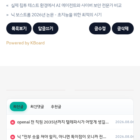
«
실제 침투 테스트 환경에서 AI 에이전트와 사이버 보안 전문가 비교
»
닉 보스트롬 2026년 논문 - 초지능을 위한 최적의 시기
목록보기
답글쓰기
글수정
글삭제
Powered by KBoard
최신글
최신댓글
추천글
openai 전 직원 2035년까지 텔레파시가 어떻게 생길 수 있는지
2026.08.06
N
닉 "전부 숏을 쳐야 할지, 아니면 특이점이 오니까 전부 롱을 쳐야 할지 모르겠다.”
2026.08.06
N