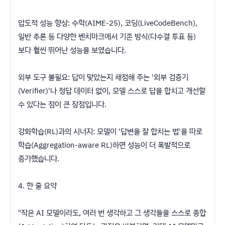
​압도적 성능 향상: 수학(AIME-25), 코딩(LiveCodeBench),
일반 추론 등 다양한 벤치마크에서 기존 방식(다수결 투표 등)
보다 훨씬 뛰어난 성능을 보였습니다.
​외부 도구 불필요: 답이 맞았는지 채점해 주는 '외부 검증기
(Verifier)'나 정답 데이터 없이, 모델 스스로 답을 합치고 개선할
수 있다는 점이 큰 장점입니다.
​강화학습(RL)과의 시너지: 모델이 '답변을 잘 합치는 법'을 따로
학습(Aggregation-aware RL)하면 성능이 더 폭발적으로
증가했습니다.
​4. 한 줄 요약
​"작은 AI 모델이라도, 여러 번 생각하고 그 생각들을 스스로 종합