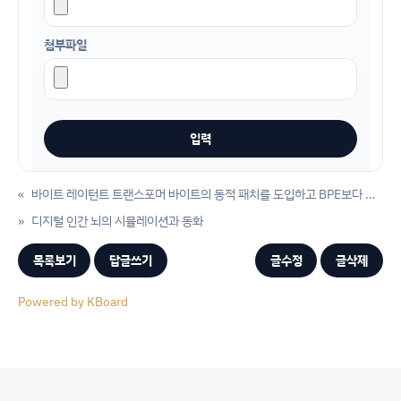
첨부파일
«
바이트 레이턴트 트랜스포머 바이트의 동적 패치를 도입하고 BPE보다 더 나은 확장성을 제공
»
디지털 인간 뇌의 시뮬레이션과 동화
목록보기
답글쓰기
글수정
글삭제
Powered by KBoard