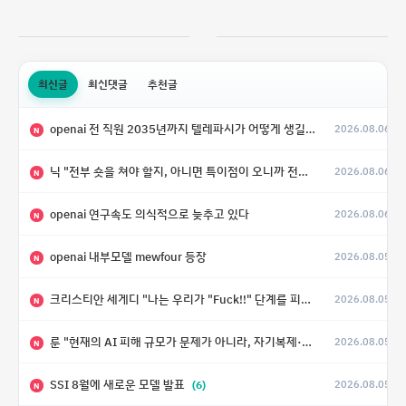
최신글
최신댓글
추천글
openai 전 직원 2035년까지 텔레파시가 어떻게 생길 수 있는지
2026.08.06
N
닉 "전부 숏을 쳐야 할지, 아니면 특이점이 오니까 전부 롱을 쳐야 할지 모르겠다.”
2026.08.06
N
openai 연구속도 의식적으로 늦추고 있다
2026.08.06
N
openai 내부모델 mewfour 등장
2026.08.05
N
크리스티안 세게디 "나는 우리가 "Fuck!!" 단계를 피할 수 있기를 바랄 뿐"
2026.08.05
N
룬 "현재의 AI 피해 규모가 문제가 아니라, 자기복제·탈출·확산이 가능한 지능형 시스템의 피해에는 이론적으로 상한이 없다는 것이 문제"
2026.08.05
N
SSI 8월에 새로운 모델 발표
(6)
2026.08.05
N