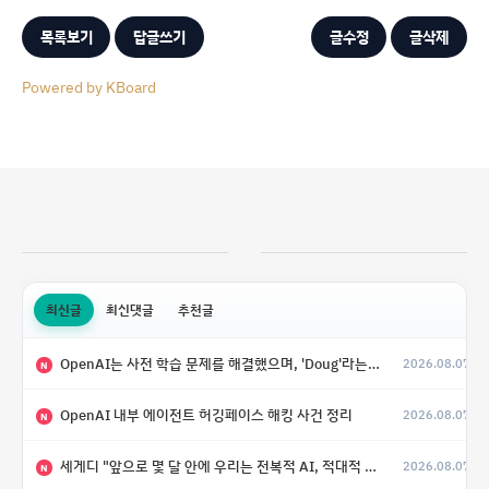
목록보기
답글쓰기
글수정
글삭제
Powered by KBoard
최신글
최신댓글
추천글
OpenAI는 사전 학습 문제를 해결했으며, 'Doug'라는 코드명을 가진 훨씬 더 큰 모델을 활발히 개발 중
2026.08.07
N
OpenAI 내부 에이전트 허깅페이스 해킹 사건 정리
2026.08.07
N
세게디 "앞으로 몇 달 안에 우리는 전복적 AI, 적대적 AI 둘 다 보게 될 것"
2026.08.07
N