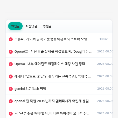
최신글
최신댓글
추천글
오픈AI, 사이버 공격 가능성을 이유로 아스트라 모델 출시 연기
10:32
N
OpenAI는 사전 학습 문제를 해결했으며, 'Doug'라는 코드명을 가진 훨씬 더 큰 모델을 활발히 개발 중
2026.08.07
N
OpenAI 내부 에이전트 허깅페이스 해킹 사건 정리
2026.08.07
N
세게디 "앞으로 몇 달 안에 우리는 전복적 AI, 적대적 AI 둘 다 보게 될 것"
2026.08.07
N
gemini 3.7 flash 떡밥
2026.08.07
N
openai 전 직원 2035년까지 텔레파시가 어떻게 생길 수 있는지
2026.08.06
N
닉 "전부 숏을 쳐야 할지, 아니면 특이점이 오니까 전부 롱을 쳐야 할지 모르겠다.”
2026.08.06
N