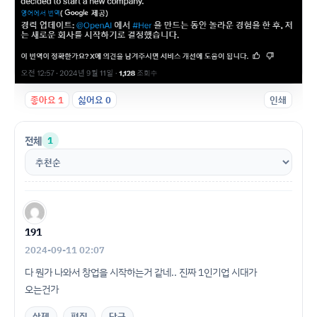
좋아요
1
싫어요
0
인쇄
전체
1
191
2024-09-11 02:07
다 뭔가 나와서 창업을 시작하는거 같네.. 진짜 1인기업 시대가
오는건가
삭제
편집
답글