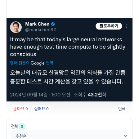
좋아요
0
싫어요
0
인쇄
전체
0