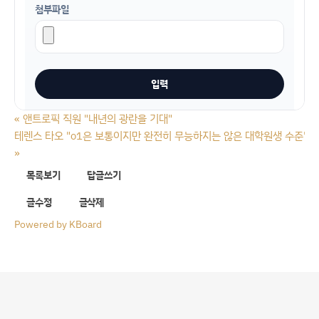
첨부파일
«
앤트로픽 직원 "내년의 광란을 기대"
테렌스 타오 "o1은 보통이지만 완전히 무능하지는 않은 대학원생 수준"
»
목록보기
답글쓰기
글수정
글삭제
Powered by KBoard