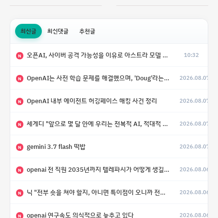
최신글
최신댓글
추천글
오픈AI, 사이버 공격 가능성을 이유로 아스트라 모델 출시 연기
10:32
N
OpenAI는 사전 학습 문제를 해결했으며, 'Doug'라는 코드명을 가진 훨씬 더 큰 모델을 활발히 개발 중
2026.08.07
N
OpenAI 내부 에이전트 허깅페이스 해킹 사건 정리
2026.08.07
N
세게디 "앞으로 몇 달 안에 우리는 전복적 AI, 적대적 AI 둘 다 보게 될 것"
2026.08.07
N
gemini 3.7 flash 떡밥
2026.08.07
N
openai 전 직원 2035년까지 텔레파시가 어떻게 생길 수 있는지
2026.08.06
N
닉 "전부 숏을 쳐야 할지, 아니면 특이점이 오니까 전부 롱을 쳐야 할지 모르겠다.”
2026.08.06
N
openai 연구속도 의식적으로 늦추고 있다
2026.08.06
N