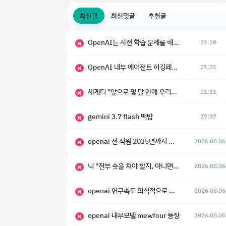
최신글
최신댓글
추천글
OpenAI는 사전 학습 문제를 해결했으며, 'Doug'라는 코드명을 가진 훨씬 더 큰 모델을 활발히 개발 중
21:28
N
OpenAI 내부 에이전트 허깅페이스 해킹 사건 정리
21:21
N
세게디 "앞으로 몇 달 안에 우리는 전복적 AI, 적대적 AI 둘 다 보게 될 것"
21:11
N
gemini 3.7 flash 떡밥
17:37
N
openai 전 직원 2035년까지 텔레파시가 어떻게 생길 수 있는지
2026.08.06
N
닉 "전부 숏을 쳐야 할지, 아니면 특이점이 오니까 전부 롱을 쳐야 할지 모르겠다.”
2026.08.06
N
openai 연구속도 의식적으로 늦추고 있다
2026.08.06
N
openai 내부모델 mewfour 등장
2026.08.05
N