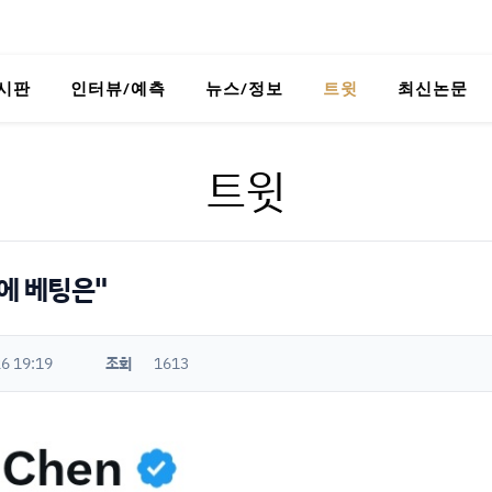
시판
인터뷰/예측
뉴스/정보
트윗
최신논문
트윗
대에 베팅은"
6 19:19
조회
1613