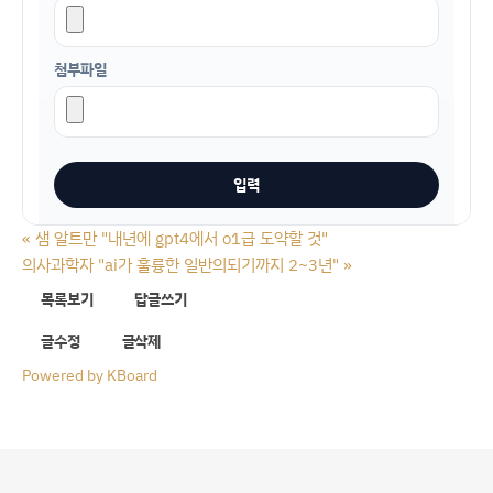
첨부파일
«
샘 알트만 "내년에 gpt4에서 o1급 도약할 것"
의사과학자 "ai가 훌륭한 일반의되기까지 2~3년"
»
목록보기
답글쓰기
글수정
글삭제
Powered by KBoard