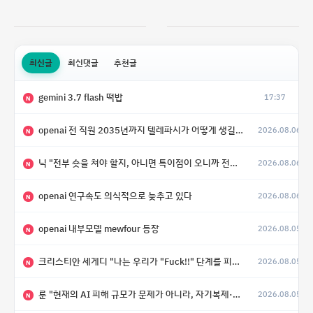
최신글
최신댓글
추천글
gemini 3.7 flash 떡밥
17:37
N
openai 전 직원 2035년까지 텔레파시가 어떻게 생길 수 있는지
2026.08.06
N
닉 "전부 숏을 쳐야 할지, 아니면 특이점이 오니까 전부 롱을 쳐야 할지 모르겠다.”
2026.08.06
N
openai 연구속도 의식적으로 늦추고 있다
2026.08.06
N
openai 내부모델 mewfour 등장
2026.08.05
N
크리스티안 세게디 "나는 우리가 "Fuck!!" 단계를 피할 수 있기를 바랄 뿐"
2026.08.05
N
룬 "현재의 AI 피해 규모가 문제가 아니라, 자기복제·탈출·확산이 가능한 지능형 시스템의 피해에는 이론적으로 상한이 없다는 것이 문제"
2026.08.05
N