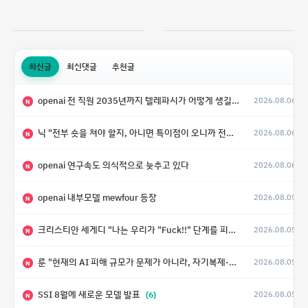
최신글
최신댓글
추천글
openai 전 직원 2035년까지 텔레파시가 어떻게 생길 수 있는지
2026.08.06
N
닉 "전부 숏을 쳐야 할지, 아니면 특이점이 오니까 전부 롱을 쳐야 할지 모르겠다.”
2026.08.06
N
openai 연구속도 의식적으로 늦추고 있다
2026.08.06
N
openai 내부모델 mewfour 등장
2026.08.05
N
크리스티안 세게디 "나는 우리가 "Fuck!!" 단계를 피할 수 있기를 바랄 뿐"
2026.08.05
N
룬 "현재의 AI 피해 규모가 문제가 아니라, 자기복제·탈출·확산이 가능한 지능형 시스템의 피해에는 이론적으로 상한이 없다는 것이 문제"
2026.08.05
N
SSI 8월에 새로운 모델 발표
(6)
2026.08.05
N