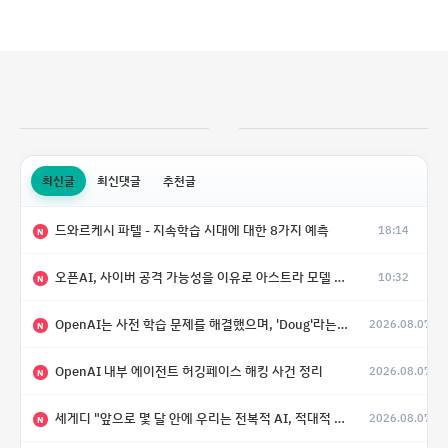
최신글
최신댓글
추천글
드와르케시 파텔 - 지속학습 시대에 대한 8가지 예측
18:14
N
오픈AI, 사이버 공격 가능성을 이유로 아스트라 모델 출시 연기
10:32
N
OpenAI는 사전 학습 문제를 해결했으며, 'Doug'라는 코드명을 가진 훨씬 더 큰 모델을 활발히 개발 중
2026.08.07
N
OpenAI 내부 에이전트 허깅페이스 해킹 사건 정리
2026.08.07
N
세게디 "앞으로 몇 달 안에 우리는 전복적 AI, 적대적 AI 둘 다 보게 될 것"
2026.08.07
N