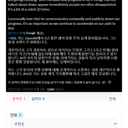
좋아요
1
싫어요
0
인쇄
전체
0