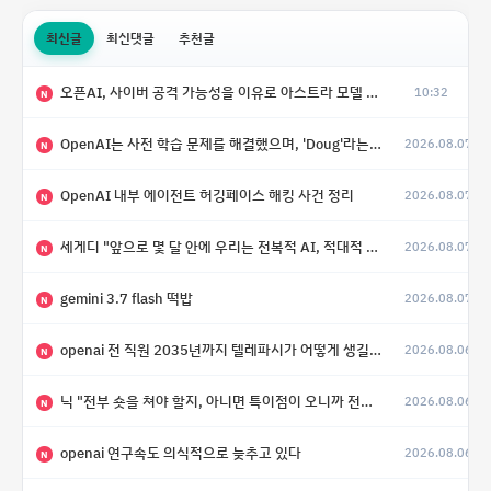
최신글
최신댓글
추천글
오픈AI, 사이버 공격 가능성을 이유로 아스트라 모델 출시 연기
10:32
N
OpenAI는 사전 학습 문제를 해결했으며, 'Doug'라는 코드명을 가진 훨씬 더 큰 모델을 활발히 개발 중
2026.08.07
N
OpenAI 내부 에이전트 허깅페이스 해킹 사건 정리
2026.08.07
N
세게디 "앞으로 몇 달 안에 우리는 전복적 AI, 적대적 AI 둘 다 보게 될 것"
2026.08.07
N
gemini 3.7 flash 떡밥
2026.08.07
N
openai 전 직원 2035년까지 텔레파시가 어떻게 생길 수 있는지
2026.08.06
N
닉 "전부 숏을 쳐야 할지, 아니면 특이점이 오니까 전부 롱을 쳐야 할지 모르겠다.”
2026.08.06
N
openai 연구속도 의식적으로 늦추고 있다
2026.08.06
N