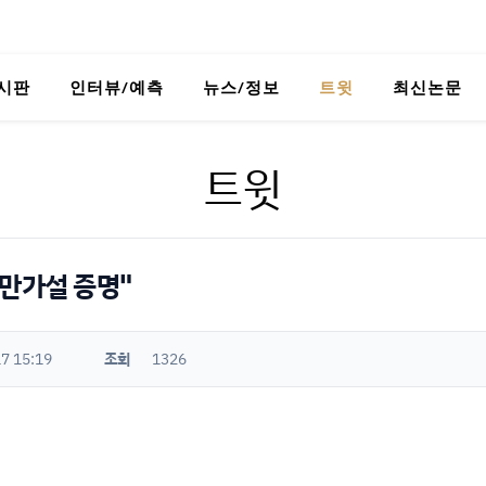
시판
인터뷰/예측
뉴스/정보
트윗
최신논문
트윗
 리만가설 증명"
7 15:19
조회
1326