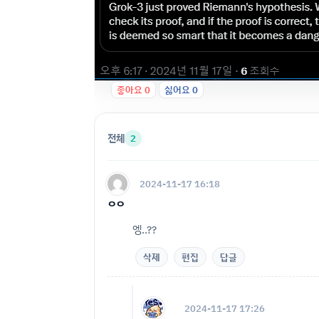
좋아요
0
싫어요
0
전체
2
2024-11-17 16:18
ㅇㅇ
엥..??
삭제
편집
답글
2024-11-17 17:26