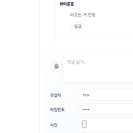
하이룽룽
비꼬는 거 인듯
답글
작성자
비밀번호
사진