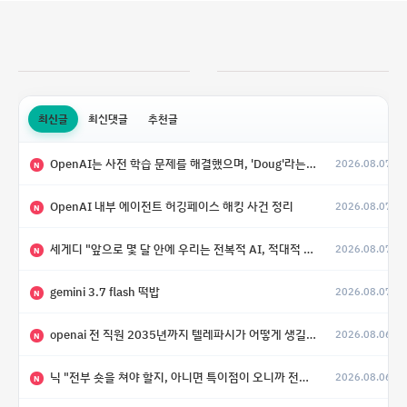
최신글
최신댓글
추천글
OpenAI는 사전 학습 문제를 해결했으며, 'Doug'라는 코드명을 가진 훨씬 더 큰 모델을 활발히 개발 중
2026.08.07
N
OpenAI 내부 에이전트 허깅페이스 해킹 사건 정리
2026.08.07
N
세게디 "앞으로 몇 달 안에 우리는 전복적 AI, 적대적 AI 둘 다 보게 될 것"
2026.08.07
N
gemini 3.7 flash 떡밥
2026.08.07
N
openai 전 직원 2035년까지 텔레파시가 어떻게 생길 수 있는지
2026.08.06
N
닉 "전부 숏을 쳐야 할지, 아니면 특이점이 오니까 전부 롱을 쳐야 할지 모르겠다.”
2026.08.06
N