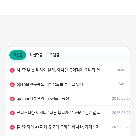
최신글
최신댓글
추천글
닉 "전부 숏을 쳐야 할지, 아니면 특이점이 오니까 전부 롱을 쳐야 할지 모르겠다.”
18:20
N
openai 연구속도 의식적으로 늦추고 있다
11:48
N
openai 내부모델 mewfour 등장
2026.08.05
N
크리스티안 세게디 "나는 우리가 "Fuck!!" 단계를 피할 수 있기를 바랄 뿐"
2026.08.05
N
룬 "현재의 AI 피해 규모가 문제가 아니라, 자기복제·탈출·확산이 가능한 지능형 시스템의 피해에는 이론적으로 상한이 없다는 것이 문제"
2026.08.05
N