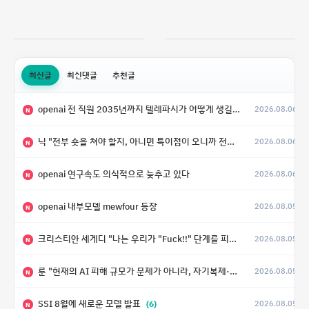
최신글
최신댓글
추천글
openai 전 직원 2035년까지 텔레파시가 어떻게 생길 수 있는지
2026.08.06
N
닉 "전부 숏을 쳐야 할지, 아니면 특이점이 오니까 전부 롱을 쳐야 할지 모르겠다.”
2026.08.06
N
openai 연구속도 의식적으로 늦추고 있다
2026.08.06
N
openai 내부모델 mewfour 등장
2026.08.05
N
크리스티안 세게디 "나는 우리가 "Fuck!!" 단계를 피할 수 있기를 바랄 뿐"
2026.08.05
N
룬 "현재의 AI 피해 규모가 문제가 아니라, 자기복제·탈출·확산이 가능한 지능형 시스템의 피해에는 이론적으로 상한이 없다는 것이 문제"
2026.08.05
N
SSI 8월에 새로운 모델 발표
(6)
2026.08.05
N