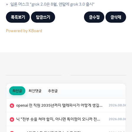
»
일론 머스크 "grok 2.0은 8월, 연말에 grok 3.0 출시"
목록보기
답글쓰기
글수정
글삭제
Powered by KBoard
최신글
최신댓글
추천글
openai 전 직원 2035년까지 텔레파시가 어떻게 생길 수 있는지
2026.08.06
N
닉 "전부 숏을 쳐야 할지, 아니면 특이점이 오니까 전부 롱을 쳐야 할지 모르겠다.”
2026.08.06
N