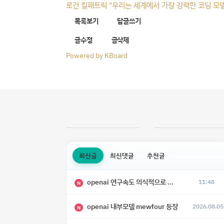
로건 킬패트릭 "우리는 세계에서 가장 강력한 코딩 모
목록보기
답글쓰기
글수정
글삭제
Powered by KBoard
최신글
최신댓글
추천글
openai 연구속도 의식적으로 늦추고 있다
11:48
N
openai 내부모델 mewfour 등장
2026.08.05
N