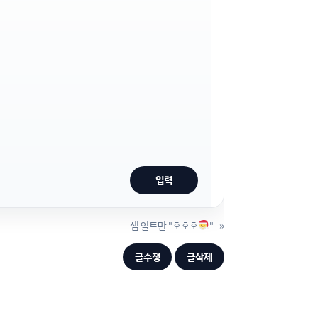
샘 알트만 "호호호
"
»
글수정
글삭제