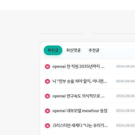
최신글
최신댓글
추천글
openai 전 직원 2035년까지 텔레파시가 어떻게 생길 수 있는지
2026.08.06
N
닉 "전부 숏을 쳐야 할지, 아니면 특이점이 오니까 전부 롱을 쳐야 할지 모르겠다.”
2026.08.06
N
openai 연구속도 의식적으로 늦추고 있다
2026.08.06
N
openai 내부모델 mewfour 등장
2026.08.05
N
크리스티안 세게디 "나는 우리가 "Fuck!!" 단계를 피할 수 있기를 바랄 뿐"
2026.08.05
N