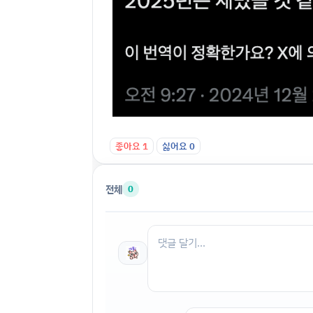
좋아요
1
싫어요
0
전체
0