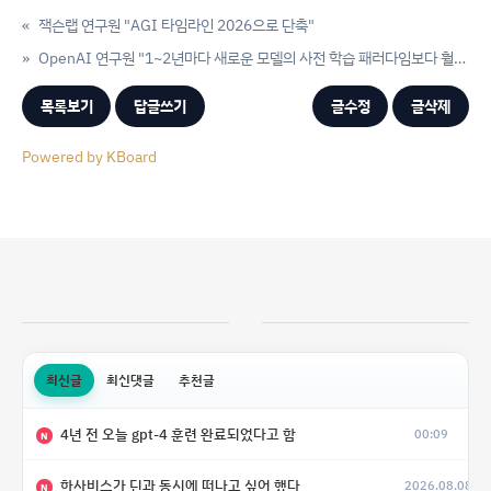
«
잭슨랩 연구원 "AGI 타임라인 2026으로 단축"
»
OpenAI 연구원 "1~2년마다 새로운 모델의 사전 학습 패러다임보다 훨씬 빨라"
목록보기
답글쓰기
글수정
글삭제
Powered by KBoard
최신글
최신댓글
추천글
4년 전 오늘 gpt-4 훈련 완료되었다고 함
00:09
N
하사비스가 딘과 동시에 떠나고 싶어 했다
2026.08.08
N