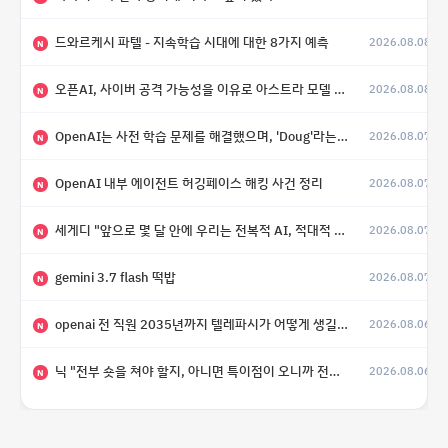
드와르케시 파텔 - 지속학습 시대에 대한 8가지 예측
2026.08.08
N
오픈AI, 사이버 공격 가능성을 이유로 아스트라 모델 출시 연기
2026.08.08
N
OpenAI는 사전 학습 문제를 해결했으며, 'Doug'라는 코드명을 가진 훨씬 더 큰 모델을 활발히 개발 중
2026.08.07
N
OpenAI 내부 에이전트 허깅페이스 해킹 사건 정리
2026.08.07
N
세게디 "앞으로 몇 달 안에 우리는 전복적 AI, 적대적 AI 둘 다 보게 될 것"
2026.08.07
N
gemini 3.7 flash 떡밥
2026.08.07
N
openai 전 직원 2035년까지 텔레파시가 어떻게 생길 수 있는지
2026.08.06
N
닉 "전부 숏을 쳐야 할지, 아니면 특이점이 오니까 전부 롱을 쳐야 할지 모르겠다.”
2026.08.06
N