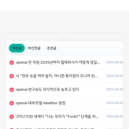
최신글
최신댓글
추천글
openai 전 직원 2035년까지 텔레파시가 어떻게 생길 수 있는지
2026.08.06
N
닉 "전부 숏을 쳐야 할지, 아니면 특이점이 오니까 전부 롱을 쳐야 할지 모르겠다.”
2026.08.06
N
openai 연구속도 의식적으로 늦추고 있다
2026.08.06
N
openai 내부모델 mewfour 등장
2026.08.05
N
크리스티안 세게디 "나는 우리가 "Fuck!!" 단계를 피할 수 있기를 바랄 뿐"
2026.08.05
N