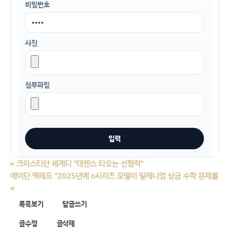
비밀번호
사진
첨부파일
«
크리스티안 세게디 "테렌스 타오는 선형적"
에이단 맥레프 "2025년에 o시리즈 모델이 밀레니엄 상금 수학 문제를 풀
»
목록보기
답글쓰기
글수정
글삭제