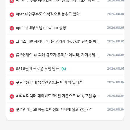
닉 "전부 숏을 쳐야 할지, 아니면 특이점이 오니까 전부 롱을 쳐야 할지 모르겠다.”
2026.08.06
N
openai 연구속도 의식적으로 늦추고 있다
2026.08.06
N
openai 내부모델 mewfour 등장
2026.08.05
N
크리스티안 세게디 "나는 우리가 "Fuck!!" 단계를 피할 수 있기를 바랄 뿐"
2026.08.05
N
룬 "현재의 AI 피해 규모가 문제가 아니라, 자기복제·탈출·확산이 가능한 지능형 시스템의 피해에는 이론적으로 상한이 없다는 것이 문제"
2026.08.05
N
SSI 8월에 새로운 모델 발표
(6)
2026.08.05
N
구글 직원 "내 생각엔 AGI는 이미 와 있다."
2026.08.04
N
AIRA 디렉터 데이비드 "예전 기준으로 ASI, 그런 수준은 바로 다음 분기에 온다"
2026.08.04
N
룬 "우리는 왜 하필 특이점의 시대에 살고 있는가"
2026.08.04
N