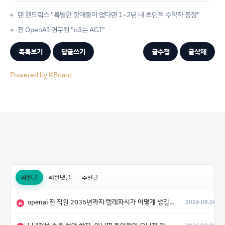
«
댄 핸드릭스 "특별한 장애물이 없다면 1~2년 내 초인적 수학자 등장"
»
전 OpenAI 연구원 "o3는 AGI"
목록보기
답글쓰기
글수정
글삭제
Powered by KBoard
최신글
최신댓글
추천글
openai 전 직원 2035년까지 텔레파시가 어떻게 생길 수 있는지
2026.08.06
N